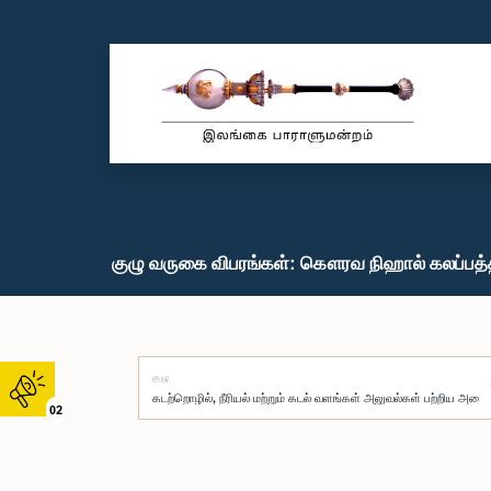
குழு வருகை விபரங்கள்: கௌரவ நிஹால் கலப்பத்தி
குழு
02