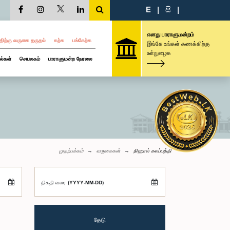
E
|
සි
|
எனது பாராளுமன்றம்
திற்கு வருகை தருதல்
கற்க
பங்கேற்க
இங்கே உங்கள் கணக்கிற்கு
உள்நுழைக
ல்கள்
செயலகம்
பாராளுமன்ற நேரலை
முதற்பக்கம்
வருகைகள்
நிஹால் கலப்பத்தி
திகதி வரை (YYYY-MM-DD)
தேடு