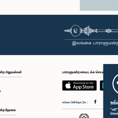
ன்ற அலுவல்கள்
பாராளுமன்ற கையடக்க செயலி
்
உங்
எம்மை பின்தொடர்க :
"சரி
ன்ற நேரலை
கொள்க