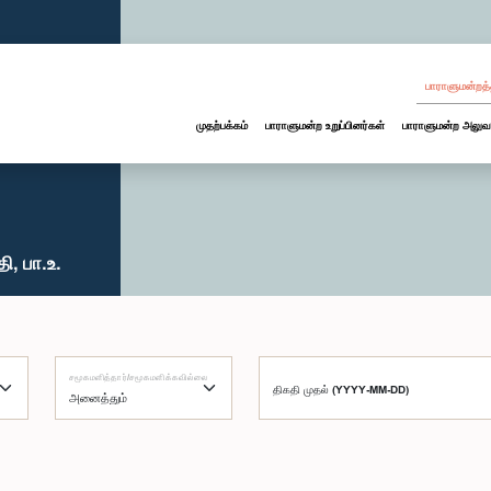
பாராளுமன்றத்
முதற்பக்கம்
பாராளுமன்ற உறுப்பினர்கள்
பாராளுமன்ற அலுவ
, பா.உ.
சமூகமளித்தார்/சமூகமளிக்கவில்லை
திகதி முதல் (YYYY-MM-DD)