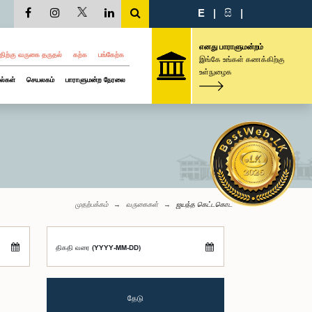
E
|
සි
|
எனது பாராளுமன்றம்
திற்கு வருகை தருதல்
கற்க
பங்கேற்க
இங்கே உங்கள் கணக்கிற்கு
உள்நுழைக
ல்கள்
செயலகம்
பாராளுமன்ற நேரலை
முதற்பக்கம்
வருகைகள்
ஜயந்த கெட்டகொட
திகதி வரை (YYYY-MM-DD)
தேடு