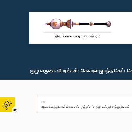
குழு வருகை விபரங்கள்: கௌரவ ஜயந்த கெட்டகெ
குழு
02