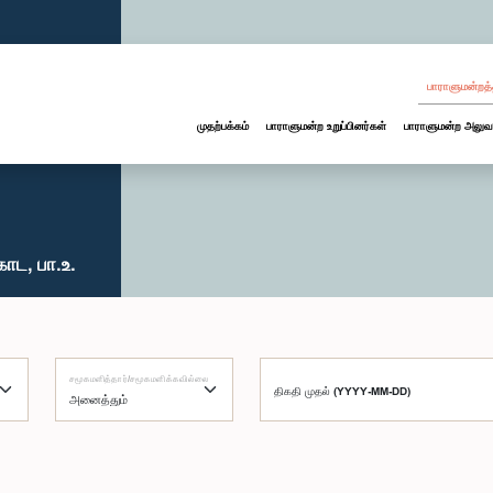
பாராளுமன்றத்
முதற்பக்கம்
பாராளுமன்ற உறுப்பினர்கள்
பாராளுமன்ற அலுவ
ாட, பா.உ.
சமூகமளித்தார்/சமூகமளிக்கவில்லை
திகதி முதல் (YYYY-MM-DD)