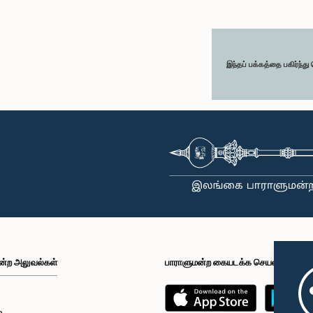
இந்தப் பக்கத்தை பகிர்ந்த
ன்ற அலுவல்கள்
பாராளுமன்ற கையடக்க செயலி
்