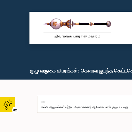
குழு வருகை விபரங்கள்: கௌரவ ஜயந்த கெட்டகெ
குழு
02