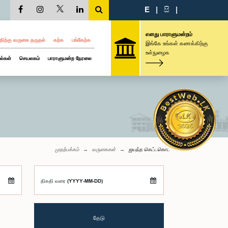
E
|
සි
|
எனது பாராளுமன்றம்
திற்கு வருகை தருதல்
கற்க
பங்கேற்க
இங்கே உங்கள் கணக்கிற்கு
உள்நுழைக
ல்கள்
செயலகம்
பாராளுமன்ற நேரலை
முதற்பக்கம்
வருகைகள்
ஜயந்த கெட்டகொட
திகதி வரை (YYYY-MM-DD)
தேடு