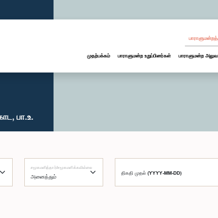
பாராளுமன்றத்
முதற்பக்கம்
பாராளுமன்ற உறுப்பினர்கள்
பாராளுமன்ற அலுவ
ாட, பா.உ.
சமூகமளித்தார்/சமூகமளிக்கவில்லை
திகதி முதல் (YYYY-MM-DD)