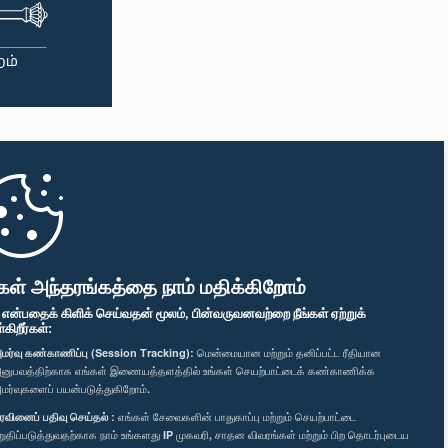
கள் அந்தரங்கத்தை நாம் மதிக்கிறோம்
" என்பதைக் கிளிக் செய்வதன் மூலம், பின்வருவனவற்றை நீங்கள் ஏற்றுக்
ிறீர்கள்:
மர்வு கண்காணிப்பு (Session Tracking):
மென்மையான மற்றும் தனிப்பட்ட ரீதியான
னுபவத்திற்காக எங்கள் இணையத்தளத்தில் உங்கள் செயற்பாட்டைக் கண்காணிக்க
மர்வுகளைப் பயன்படுத்துகிறோம்.
ரவினைப் பதிவு செய்தல் :
எங்கள் சேவைகளின் பாதுகாப்பு மற்றும் செயற்பாட்டை
றுதிப்படுத்துவதற்காக நாம் உங்களது IP முகவரி, சாதன விவரங்கள் மற்றும் பிற தொடர்புடைய