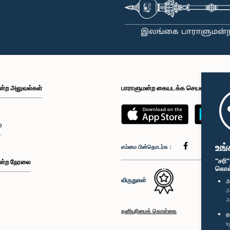
ன்ற அலுவல்கள்
பாராளுமன்ற கையடக்க செயலி
்
உங்
எம்மை பின்தொடர்க :
"சரி
ன்ற நேரலை
கொள்க
விருதுகள்
அ
அ
அ
தனியுரிமைக் கொள்கை
த
உ