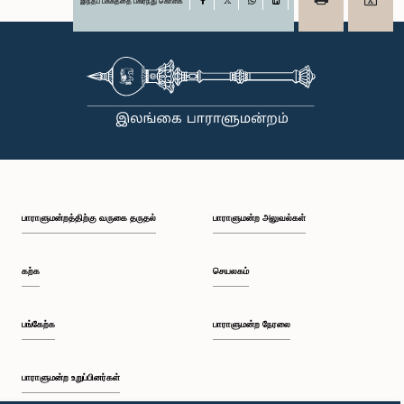
இந்தப் பக்கத்தை பகிர்ந்து கொள்க
Facebook
X
WhatsApp
LinkedIn
பாராளுமன்றத்திற்கு வருகை தருதல்
பாராளுமன்ற அலுவல்கள்
கற்க
செயலகம்
பங்கேற்க
பாராளுமன்ற நேரலை
பாராளுமன்ற உறுப்பினர்கள்