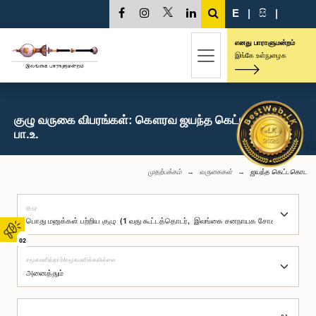
E
|
සි
|
எனது பாராளுமன்றம்
இங்கே உள்நுழைக
குழு வருகை விபரங்கள்: கௌரவ ஜயந்த கெட்டகொட,
பா.உ.
முதற்பக்கம்
வருகைகள்
ஜயந்த கெட்டகொட
குழு
02
சமூகமளித்தார்/சமூகமளிக்கவில்லை