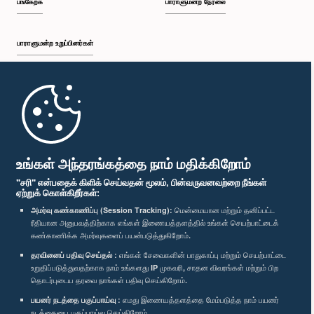
பங்கேற்க
பாராளுமன்ற நேரலை
பாராளுமன்ற உறுப்பினர்கள்
முதற்பக்கம்
பாராளுமன்ற கையடக்க செயலி
உங்கள் அந்தரங்கத்தை நாம் மதிக்கிறோம்
"சரி" என்பதைக் கிளிக் செய்வதன் மூலம், பின்வருவனவற்றை நீங்கள்
ஏற்றுக் கொள்கிறீர்கள்:
அமர்வு கண்காணிப்பு (Session Tracking):
மென்மையான மற்றும் தனிப்பட்ட
ரீதியான அனுபவத்திற்காக எங்கள் இணையத்தளத்தில் உங்கள் செயற்பாட்டைக்
எம்மை பின்தொடர்க :
கண்காணிக்க அமர்வுகளைப் பயன்படுத்துகிறோம்.
தரவினைப் பதிவு செய்தல் :
எங்கள் சேவைகளின் பாதுகாப்பு மற்றும் செயற்பாட்டை
விருதுகள்
உறுதிப்படுத்துவதற்காக நாம் உங்களது IP முகவரி, சாதன விவரங்கள் மற்றும் பிற
தொடர்புடைய தரவை நாங்கள் பதிவு செய்கிறோம்.
பயனர் நடத்தை பகுப்பாய்வு :
எமது இணையத்தளத்தை மேம்படுத்த நாம் பயனர்
தனியுரிமைக் கொள்கை
நடத்தையை பகுப்பாய்வு செய்கிறோம்.