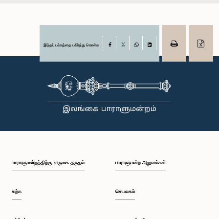
இந்தப் பக்கத்தை பகிர்ந்து கொள்க
Facebook
X
WhatsApp
LinkedIn
பாராளுமன்றத்திற்கு வருகை தருதல்
பாராளுமன்ற அலுவல்கள்
கற்க
செயலகம்