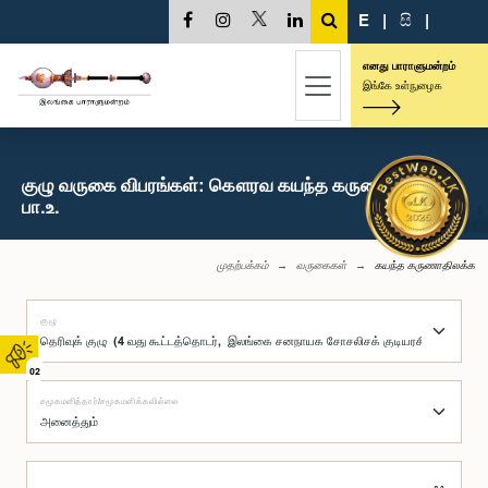
E
|
සි
|
எனது பாராளுமன்றம்
இங்கே உள்நுழைக
குழு வருகை விபரங்கள்: கௌரவ கயந்த கருணாதிலக்க,
பா.உ.
முதற்பக்கம்
வருகைகள்
கயந்த கருணாதிலக்க
குழு
02
சமூகமளித்தார்/சமூகமளிக்கவில்லை