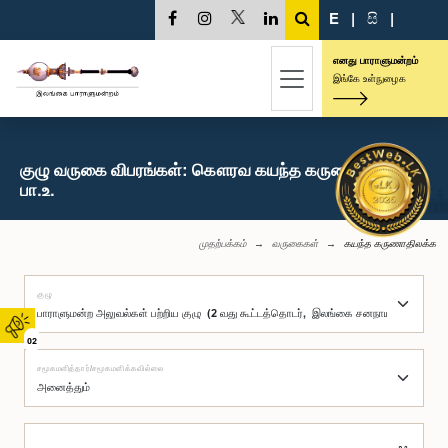
E
|
සි
|
எனது பாராளுமன்றம்
இங்கே உள்நுழைக
குழு வருகை விபரங்கள்: கௌரவ கயந்த கருணாதிலக்க,
பா.உ.
முதற்பக்கம்
வருகைகள்
கயந்த கருணாதிலக்க
குழு
02
சமூகமளித்தார்/சமூகமளிக்கவில்லை