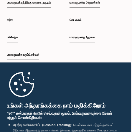
பாராளுமன்றத்திற்கு வருகை தருதல்
பாராளுமன்ற அலுவல்கள்
கற்க
செயலகம்
பங்கேற்க
பாராளுமன்ற நேரலை
பாராளுமன்ற உறுப்பினர்கள்
முதற்பக்கம்
பாராளுமன்ற கையடக்க செயலி
உங்கள் அந்தரங்கத்தை நாம் மதிக்கிறோம்
"சரி" என்பதைக் கிளிக் செய்வதன் மூலம், பின்வருவனவற்றை நீங்கள்
ஏற்றுக் கொள்கிறீர்கள்:
அமர்வு கண்காணிப்பு (Session Tracking):
மென்மையான மற்றும் தனிப்பட்ட
ரீதியான அனுபவத்திற்காக எங்கள் இணையத்தளத்தில் உங்கள் செயற்பாட்டைக்
எம்மை பின்தொடர்க :