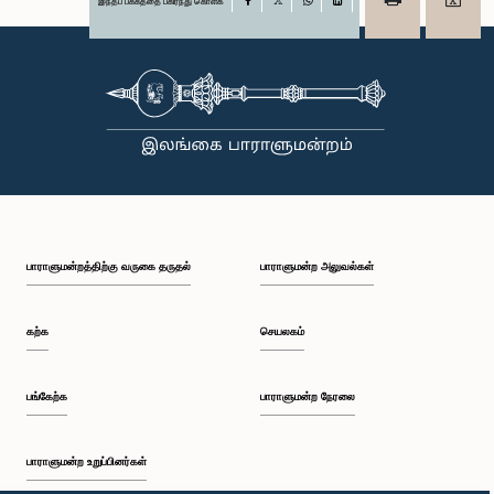
இந்தப் பக்கத்தை பகிர்ந்து கொள்க
Facebook
X
WhatsApp
LinkedIn
பாராளுமன்றத்திற்கு வருகை தருதல்
பாராளுமன்ற அலுவல்கள்
கற்க
செயலகம்
பங்கேற்க
பாராளுமன்ற நேரலை
பாராளுமன்ற உறுப்பினர்கள்