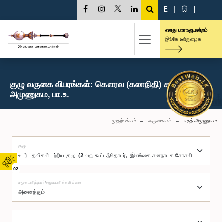
E
|
සි
|
எனது பாராளுமன்றம்
இங்கே உள்நுழைக
குழு வருகை விபரங்கள்: கௌரவ (கலாநிதி) சரத்
அமுணுகம, பா.உ.
முதற்பக்கம்
வருகைகள்
சரத் அமுணுகம
குழு
02
சமூகமளித்தார்/சமூகமளிக்கவில்லை