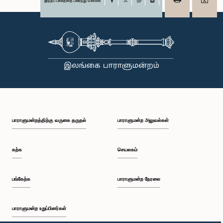
இந்தப் பக்கத்தை பகிர்ந்து கொள்க
Facebook
X
WhatsApp
LinkedIn
பாராளுமன்றத்திற்கு வருகை தருதல்
பாராளுமன்ற அலுவல்கள்
கற்க
செயலகம்
பங்கேற்க
பாராளுமன்ற நேரலை
பாராளுமன்ற உறுப்பினர்கள்