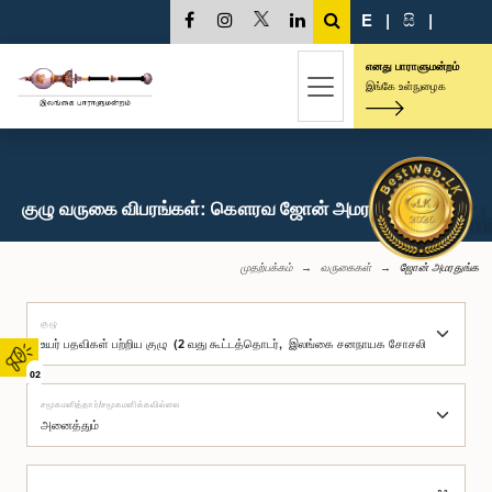
E
|
සි
|
எனது பாராளுமன்றம்
இங்கே உள்நுழைக
குழு வருகை விபரங்கள்: கௌரவ ஜோன் அமரதுங்க, பா.உ.
முதற்பக்கம்
வருகைகள்
ஜோன் அமரதுங்க
குழு
02
சமூகமளித்தார்/சமூகமளிக்கவில்லை