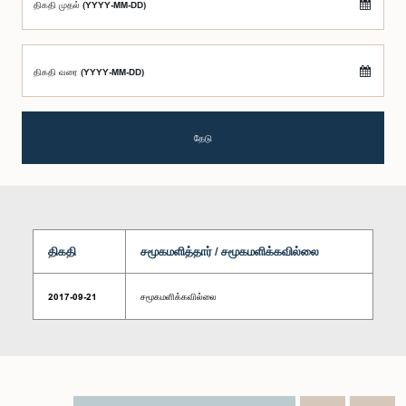
திகதி முதல் (YYYY-MM-DD)
திகதி வரை (YYYY-MM-DD)
தேடு
திகதி
சமூகமளித்தார் / சமூகமளிக்கவில்லை
2017-09-21
சமூகமளிக்கவில்லை