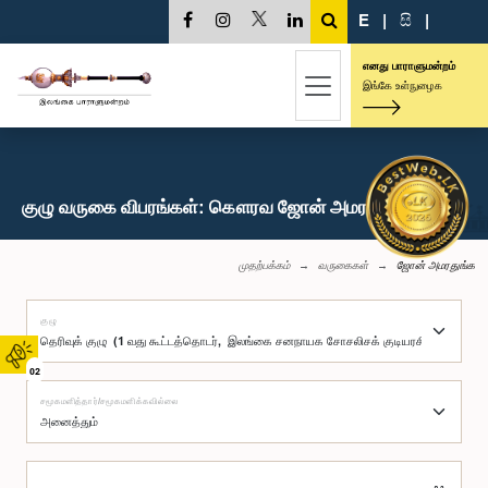
E
|
සි
|
எனது பாராளுமன்றம்
இங்கே உள்நுழைக
குழு வருகை விபரங்கள்: கௌரவ ஜோன் அமரதுங்க, பா.உ.
முதற்பக்கம்
வருகைகள்
ஜோன் அமரதுங்க
குழு
02
சமூகமளித்தார்/சமூகமளிக்கவில்லை