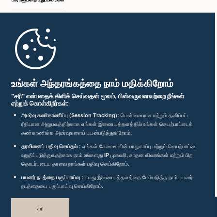
முதற்பக்கம்
பாராளுமன்ற கையடக்க செயலி
உங்கள் அந்தரங்கத்தை நாம் மதிக்கிறோம்
"சரி" என்பதைக் கிளிக் செய்வதன் மூலம், பின்வருவனவற்றை நீங்கள்
ஏற்றுக் கொள்கிறீர்கள்:
அமர்வு கண்காணிப்பு (Session Tracking):
மென்மையான மற்றும் தனிப்பட்ட
ரீதியான அனுபவத்திற்காக எங்கள் இணையத்தளத்தில் உங்கள் செயற்பாட்டைக்
எம்மை பின்தொடர்க :
கண்காணிக்க அமர்வுகளைப் பயன்படுத்துகிறோம்.
தரவினைப் பதிவு செய்தல் :
எங்கள் சேவைகளின் பாதுகாப்பு மற்றும் செயற்பாட்டை
விருதுகள்
உறுதிப்படுத்துவதற்காக நாம் உங்களது IP முகவரி, சாதன விவரங்கள் மற்றும் பிற
தொடர்புடைய தரவை நாங்கள் பதிவு செய்கிறோம்.
பயனர் நடத்தை பகுப்பாய்வு :
எமது இணையத்தளத்தை மேம்படுத்த நாம் பயனர்
தனியுரிமைக் கொள்கை
நடத்தையை பகுப்பாய்வு செய்கிறோம்.
பதிப்புரிமை © இலங்கை பாராளுமன்றம்.
சரி
முழுப்பதிப்புரிமையுடையது.