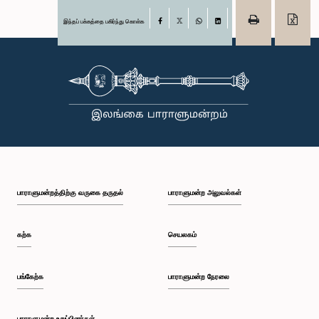
இந்தப் பக்கத்தை பகிர்ந்து கொள்க
Facebook
X
WhatsApp
LinkedIn
பாராளுமன்றத்திற்கு வருகை தருதல்
பாராளுமன்ற அலுவல்கள்
கற்க
செயலகம்
பங்கேற்க
பாராளுமன்ற நேரலை
பாராளுமன்ற உறுப்பினர்கள்