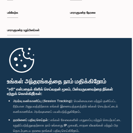
பங்கேற்க
பாராளுமன்ற நேரலை
பாராளுமன்ற உறுப்பினர்கள்
முதற்பக்கம்
பாராளுமன்ற கையடக்க செயலி
உங்கள் அந்தரங்கத்தை நாம் மதிக்கிறோம்
"சரி" என்பதைக் கிளிக் செய்வதன் மூலம், பின்வருவனவற்றை நீங்கள்
ஏற்றுக் கொள்கிறீர்கள்:
அமர்வு கண்காணிப்பு (Session Tracking):
மென்மையான மற்றும் தனிப்பட்ட
ரீதியான அனுபவத்திற்காக எங்கள் இணையத்தளத்தில் உங்கள் செயற்பாட்டைக்
எம்மை பின்தொடர்க :
கண்காணிக்க அமர்வுகளைப் பயன்படுத்துகிறோம்.
தரவினைப் பதிவு செய்தல் :
எங்கள் சேவைகளின் பாதுகாப்பு மற்றும் செயற்பாட்டை
விருதுகள்
உறுதிப்படுத்துவதற்காக நாம் உங்களது IP முகவரி, சாதன விவரங்கள் மற்றும் பிற
தொடர்புடைய தரவை நாங்கள் பதிவு செய்கிறோம்.