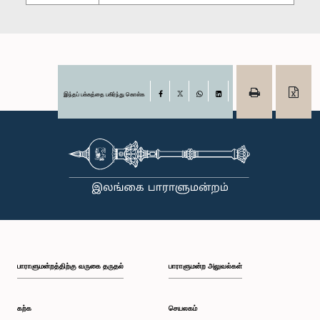
இந்தப் பக்கத்தை பகிர்ந்து கொள்க
Facebook
X
WhatsApp
LinkedIn
பாராளுமன்றத்திற்கு வருகை தருதல்
பாராளுமன்ற அலுவல்கள்
கற்க
செயலகம்