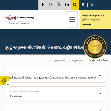
E
|
සි
|
எனது பாராளுமன்றம்
இங்கே உள்நுழைக
குழு வருகை விபரங்கள்: கௌரவ வஜிர அபேவர்தன, பா.உ.
முதற்பக்கம்
வருகைகள்
வஜிர அபேவர்தன
குழு
02
சமூகமளித்தார்/சமூகமளிக்கவில்லை