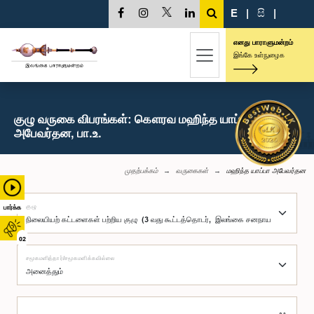
E
|
සි
|
எனது பாராளுமன்றம்
இங்கே உள்நுழைக
குழு வருகை விபரங்கள்: கௌரவ மஹிந்த யாப்பா
அபேவர்தன, பா.உ.
முதற்பக்கம்
வருகைகள்
மஹிந்த யாப்பா அபேவர்தன
குழு
பார்க்க
02
சமூகமளித்தார்/சமூகமளிக்கவில்லை