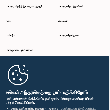
பாராளுமன்றத்திற்கு வருகை தருதல்
பாராளுமன்ற அலுவல்கள்
கற்க
செயலகம்
பங்கேற்க
பாராளுமன்ற நேரலை
பாராளுமன்ற உறுப்பினர்கள்
முதற்பக்கம்
பாராளுமன்ற கையடக்க செயலி
உங்கள் அந்தரங்கத்தை நாம் மதிக்கிறோம்
"சரி" என்பதைக் கிளிக் செய்வதன் மூலம், பின்வருவனவற்றை நீங்கள்
ஏற்றுக் கொள்கிறீர்கள்:
அமர்வு கண்காணிப்பு (Session Tracking):
மென்மையான மற்றும் தனிப்பட்ட