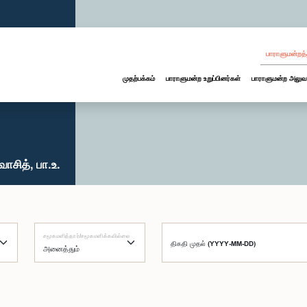
பாராளுமன்றத்
முதற்பக்கம்
பாராளுமன்ற உறுப்பினர்கள்
பாராளுமன்ற அலுவ
ாசித், பா.உ.
சமூகமளித்தார்/சமூகமளிக்கவில்லை
திகதி முதல் (YYYY-MM-DD)