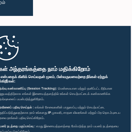
கள் அந்தரங்கத்தை நாம் மதிக்கிறோம்
" என்பதைக் கிளிக் செய்வதன் மூலம், பின்வருவனவற்றை நீங்கள் ஏற்றுக்
ிறீர்கள்:
மர்வு கண்காணிப்பு (Session Tracking):
மென்மையான மற்றும் தனிப்பட்ட ரீதியான
னுபவத்திற்காக எங்கள் இணையத்தளத்தில் உங்கள் செயற்பாட்டைக் கண்காணிக்க
மர்வுகளைப் பயன்படுத்துகிறோம்.
ரவினைப் பதிவு செய்தல் :
எங்கள் சேவைகளின் பாதுகாப்பு மற்றும் செயற்பாட்டை
றுதிப்படுத்துவதற்காக நாம் உங்களது IP முகவரி, சாதன விவரங்கள் மற்றும் பிற தொடர்புடைய
ரவை நாங்கள் பதிவு செய்கிறோம்.
யனர் நடத்தை பகுப்பாய்வு :
எமது இணையத்தளத்தை மேம்படுத்த நாம் பயனர் நடத்தையை
குப்பாய்வு செய்கிறோம்.