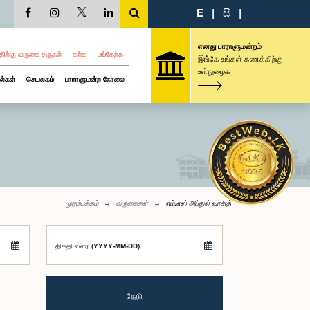
E
|
සි
|
எனது பாராளுமன்றம்
திற்கு வருகை தருதல்
கற்க
பங்கேற்க
இங்கே உங்கள் கணக்கிற்கு
உள்நுழைக
ல்கள்
செயலகம்
பாராளுமன்ற நேரலை
முதற்பக்கம்
வருகைகள்
எம்.எஸ் அப்துல் வாசித்
திகதி வரை (YYYY-MM-DD)
தேடு