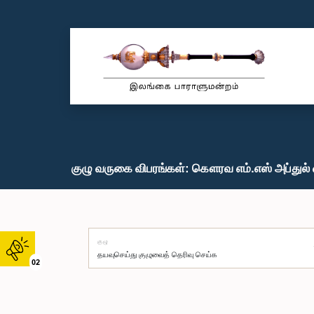
குழு வருகை விபரங்கள்: கௌரவ எம்.எஸ் அப்துல் வ
குழு
02