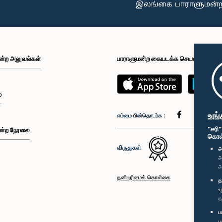
ன்ற அலுவல்கள்
பாராளுமன்ற கையடக்க செயலி
்
உங்
எம்மை பின்தொடர்க :
"சரி
ன்ற நேரலை
கொள்க
விருதுகள்
அ
அ
அ
தனியுரிமைக் கொள்கை
த
உ
த
ப
ப