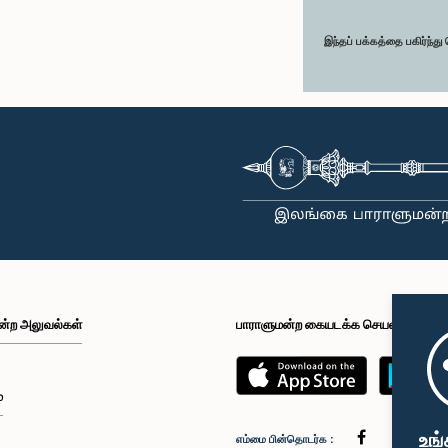
இந்தப் பக்கத்தை பகிர்ந்த
ன்ற அலுவல்கள்
பாராளுமன்ற கையடக்க செயலி
்
உங்
எம்மை பின்தொடர்க :