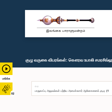
குழு வருகை விபரங்கள்: கௌரவ உபாலி சமரசிங்ஹ,
பார்க்க
குழு
02