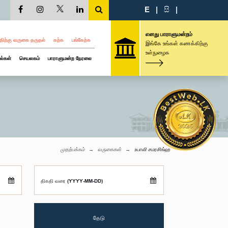
E
|
සි
|
எனது பாராளுமன்றம்
திற்கு வருகை தருதல்
கற்க
பங்கேற்க
இங்கே உங்கள் கணக்கிற்கு
உள்நுழைக
ல்கள்
செயலகம்
பாராளுமன்ற நேரலை
முதற்பக்கம்
வருகைகள்
உபாலி சமரசிங்ஹ
திகதி வரை (YYYY-MM-DD)
தேடு