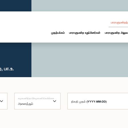
பாராளுமன்றத்
முதற்பக்கம்
பாராளுமன்ற உறுப்பினர்கள்
பாராளுமன்ற அலுவ
 பா.உ.
சமூகமளித்தார்/சமூகமளிக்கவில்லை
திகதி முதல் (YYYY-MM-DD)