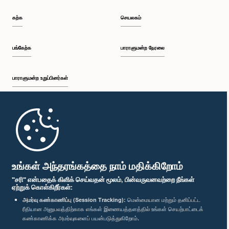
கற்க
செயலகம்
பங்கேற்க
பாராளுமன்ற நேரலை
பாராளுமன்ற உறுப்பினர்கள்
முதற்பக்கம்
பாராளுமன்ற கையடக்க செயலி
உங்கள் அந்தரங்கத்தை நாம் மதிக்கிறோம்
"சரி" என்பதைக் கிளிக் செய்வதன் மூலம், பின்வருவனவற்றை நீங்கள்
ஏற்றுக் கொள்கிறீர்கள்:
அமர்வு கண்காணிப்பு (Session Tracking):
மென்மையான மற்றும் தனிப்பட்ட
ரீதியான அனுபவத்திற்காக எங்கள் இணையத்தளத்தில் உங்கள் செயற்பாட்டைக்
எம்மை பின்தொடர்க :
கண்காணிக்க அமர்வுகளைப் பயன்படுத்துகிறோம்.