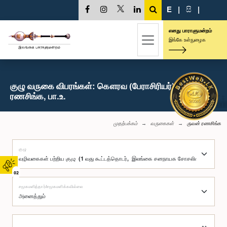
E
|
සි
|
எனது பாராளுமன்றம்
இங்கே உள்நுழைக
குழு வருகை விபரங்கள்: கௌரவ (பேராசிரியர்) ருவன்
ரணசிங்க, பா.உ.
முதற்பக்கம்
வருகைகள்
ருவன் ரணசிங்க
குழு
02
சமூகமளித்தார்/சமூகமளிக்கவில்லை