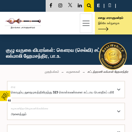
E
|
සි
|
எனது பாராளுமன்றம்
இங்கே உள்நுழைக
குழு வருகை விபரங்கள்: கௌரவ (செல்வி) சட்டத்தரணி
லக்மாலி ஹேமசந்திர, பா.உ.
முதற்பக்கம்
வருகைகள்
சட்டத்தரணி லக்மாலி ஹேமசந்திர
குழு
02
சமூகமளித்தார்/சமூகமளிக்கவில்லை