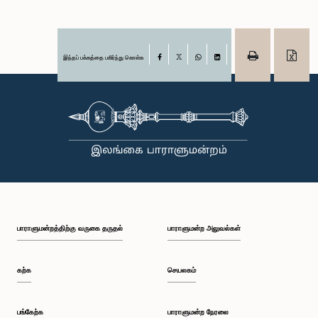
இந்தப் பக்கத்தை பகிர்ந்து கொள்க
Facebook
X
WhatsApp
LinkedIn
பாராளுமன்றத்திற்கு வருகை தருதல்
பாராளுமன்ற அலுவல்கள்
கற்க
செயலகம்
பங்கேற்க
பாராளுமன்ற நேரலை