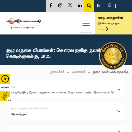
E
|
සි
|
எனது பாராளுமன்றம்
இங்கே உள்நுழைக
குழு வருகை விபரங்கள்: கௌரவ ஜனித ருவன்
கொடித்துவக்கு, பா.உ.
முதற்பக்கம்
வருகைகள்
ஜனித ருவன் கொடித்துவக்கு
குழு
பார்க்க
02
சமூகமளித்தார்/சமூகமளிக்கவில்லை