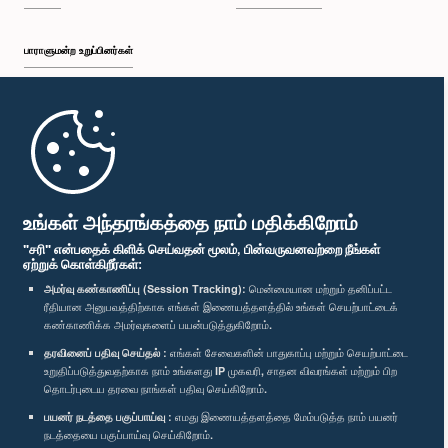
பாராளுமன்ற உறுப்பினர்கள்
முதற்பக்கம்
பாராளுமன்ற கையடக்க செயலி
உங்கள் அந்தரங்கத்தை நாம் மதிக்கிறோம்
"சரி" என்பதைக் கிளிக் செய்வதன் மூலம், பின்வருவனவற்றை நீங்கள்
ஏற்றுக் கொள்கிறீர்கள்:
அமர்வு கண்காணிப்பு (Session Tracking):
மென்மையான மற்றும் தனிப்பட்ட
ரீதியான அனுபவத்திற்காக எங்கள் இணையத்தளத்தில் உங்கள் செயற்பாட்டைக்
எம்மை பின்தொடர்க :
கண்காணிக்க அமர்வுகளைப் பயன்படுத்துகிறோம்.
தரவினைப் பதிவு செய்தல் :
எங்கள் சேவைகளின் பாதுகாப்பு மற்றும் செயற்பாட்டை
விருதுகள்
உறுதிப்படுத்துவதற்காக நாம் உங்களது IP முகவரி, சாதன விவரங்கள் மற்றும் பிற
தொடர்புடைய தரவை நாங்கள் பதிவு செய்கிறோம்.
பயனர் நடத்தை பகுப்பாய்வு :
எமது இணையத்தளத்தை மேம்படுத்த நாம் பயனர்
தனியுரிமைக் கொள்கை
நடத்தையை பகுப்பாய்வு செய்கிறோம்.