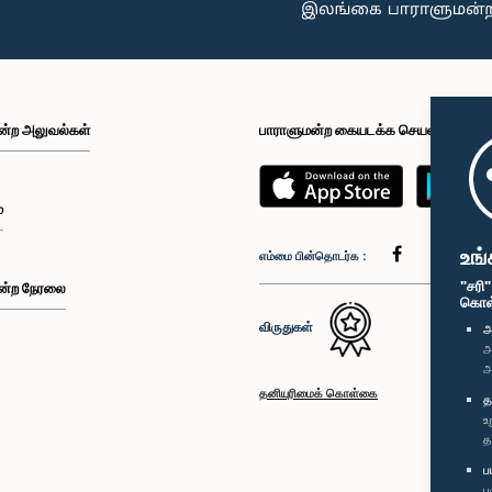
ன்ற அலுவல்கள்
பாராளுமன்ற கையடக்க செயலி
்
உங்
எம்மை பின்தொடர்க :
"சரி
ன்ற நேரலை
கொள்க
விருதுகள்
அ
அ
அ
தனியுரிமைக் கொள்கை
த
உ
த
ப
ப