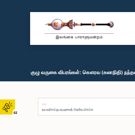
குழு வருகை விபரங்கள்: கௌரவ (கலாநிதி) நந்தன
குழு
02