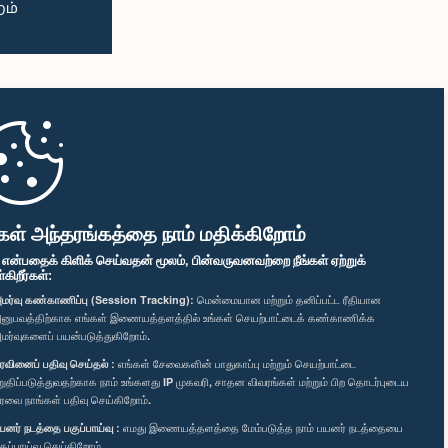
கள் அந்தரங்கத்தை நாம் மதிக்கிறோம்
" என்பதைக் கிளிக் செய்வதன் மூலம், பின்வருவனவற்றை நீங்கள் ஏற்றுக்
ிறீர்கள்:
மர்வு கண்காணிப்பு (Session Tracking):
மென்மையான மற்றும் தனிப்பட்ட ரீதியான
னுபவத்திற்காக எங்கள் இணையத்தளத்தில் உங்கள் செயற்பாட்டைக் கண்காணிக்க
மர்வுகளைப் பயன்படுத்துகிறோம்.
ரவினைப் பதிவு செய்தல் :
எங்கள் சேவைகளின் பாதுகாப்பு மற்றும் செயற்பாட்டை
றுதிப்படுத்துவதற்காக நாம் உங்களது IP முகவரி, சாதன விவரங்கள் மற்றும் பிற தொடர்புடைய
ரவை நாங்கள் பதிவு செய்கிறோம்.
யனர் நடத்தை பகுப்பாய்வு :
எமது இணையத்தளத்தை மேம்படுத்த நாம் பயனர் நடத்தையை
குப்பாய்வு செய்கிறோம்.