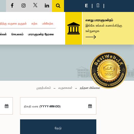
E
|
සි
|
எனது பாராளுமன்றம்
திற்கு வருகை தருதல்
கற்க
பங்கேற்க
இங்கே உங்கள் கணக்கிற்கு
உள்நுழைக
ல்கள்
செயலகம்
பாராளுமன்ற நேரலை
முதற்பக்கம்
வருகைகள்
நந்தன மில்லகல
திகதி வரை (YYYY-MM-DD)
தேடு