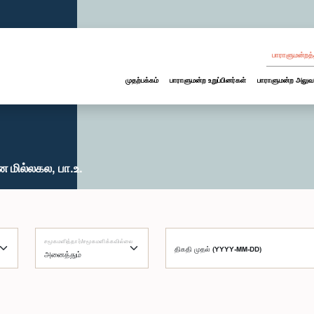
பாராளுமன்றத்
முதற்பக்கம்
பாராளுமன்ற உறுப்பினர்கள்
பாராளுமன்ற அலுவ
 மில்லகல, பா.உ.
சமூகமளித்தார்/சமூகமளிக்கவில்லை
திகதி முதல் (YYYY-MM-DD)