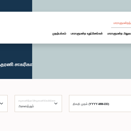
பாராளுமன்றத்
முதற்பக்கம்
பாராளுமன்ற உறுப்பினர்கள்
பாராளுமன்ற அலுவ
த்தரணி சாகரிகா
சமூகமளித்தார்/சமூகமளிக்கவில்லை
திகதி முதல் (YYYY-MM-DD)