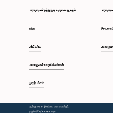
பாராளுமன்றத்திற்கு வருகை தருதல்
பாராளும
கற்க
செயலகம
பங்கேற்க
பாராளும
பாராளுமன்ற உறுப்பினர்கள்
முதற்பக்கம்
பதிப்புரிமை © இலங்கை பாராளுமன்றம்.
முழுப்பதிப்புரிமையுடையது.