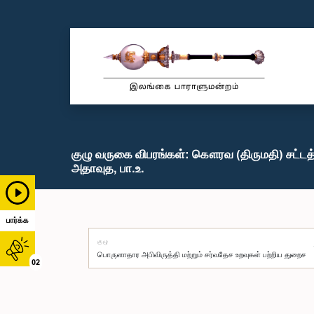
குழு வருகை விபரங்கள்: கௌரவ (திருமதி) சட்ட
அதாவுத, பா.உ.
பார்க்க
குழு
02