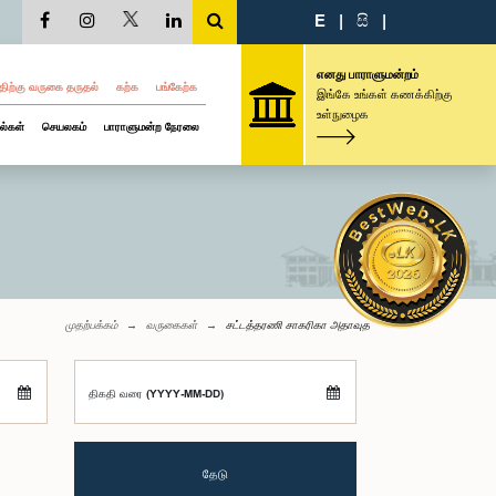
E
|
සි
|
எனது பாராளுமன்றம்
திற்கு வருகை தருதல்
கற்க
பங்கேற்க
இங்கே உங்கள் கணக்கிற்கு
உள்நுழைக
ல்கள்
செயலகம்
பாராளுமன்ற நேரலை
முதற்பக்கம்
வருகைகள்
சட்டத்தரணி சாகரிகா அதாவுத
திகதி வரை (YYYY-MM-DD)
தேடு