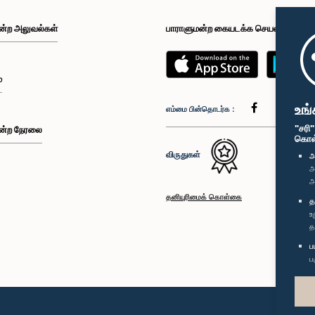
ன்ற அலுவல்கள்
பாராளுமன்ற கையடக்க செயலி
்
உங்
எம்மை பின்தொடர்க :
"சரி
ன்ற நேரலை
கொள்க
விருதுகள்
அ
அ
அ
தனியுரிமைக் கொள்கை
த
உ
த
ப
ப