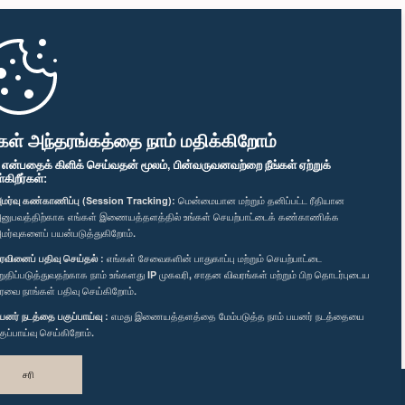
கள் அந்தரங்கத்தை நாம் மதிக்கிறோம்
" என்பதைக் கிளிக் செய்வதன் மூலம், பின்வருவனவற்றை நீங்கள் ஏற்றுக்
ிறீர்கள்:
மர்வு கண்காணிப்பு (Session Tracking):
மென்மையான மற்றும் தனிப்பட்ட ரீதியான
னுபவத்திற்காக எங்கள் இணையத்தளத்தில் உங்கள் செயற்பாட்டைக் கண்காணிக்க
மர்வுகளைப் பயன்படுத்துகிறோம்.
ரவினைப் பதிவு செய்தல் :
எங்கள் சேவைகளின் பாதுகாப்பு மற்றும் செயற்பாட்டை
றுதிப்படுத்துவதற்காக நாம் உங்களது IP முகவரி, சாதன விவரங்கள் மற்றும் பிற தொடர்புடைய
ரவை நாங்கள் பதிவு செய்கிறோம்.
யனர் நடத்தை பகுப்பாய்வு :
எமது இணையத்தளத்தை மேம்படுத்த நாம் பயனர் நடத்தையை
குப்பாய்வு செய்கிறோம்.
சரி
வடிவமைத்து உருவாக்கியது
TekGeeks