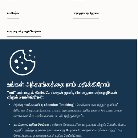
பங்கேற்க
பாராளுமன்ற நேரலை
பாராளுமன்ற உறுப்பினர்கள்
முதற்பக்கம்
பாராளுமன்ற கையடக்க செயலி
உங்கள் அந்தரங்கத்தை நாம் மதிக்கிறோம்
"சரி" என்பதைக் கிளிக் செய்வதன் மூலம், பின்வருவனவற்றை நீங்கள்
ஏற்றுக் கொள்கிறீர்கள்:
அமர்வு கண்காணிப்பு (Session Tracking):
மென்மையான மற்றும் தனிப்பட்ட
ரீதியான அனுபவத்திற்காக எங்கள் இணையத்தளத்தில் உங்கள் செயற்பாட்டைக்
எம்மை பின்தொடர்க :
கண்காணிக்க அமர்வுகளைப் பயன்படுத்துகிறோம்.
தரவினைப் பதிவு செய்தல் :
எங்கள் சேவைகளின் பாதுகாப்பு மற்றும் செயற்பாட்டை
விருதுகள்
உறுதிப்படுத்துவதற்காக நாம் உங்களது IP முகவரி, சாதன விவரங்கள் மற்றும் பிற
தொடர்புடைய தரவை நாங்கள் பதிவு செய்கிறோம்.