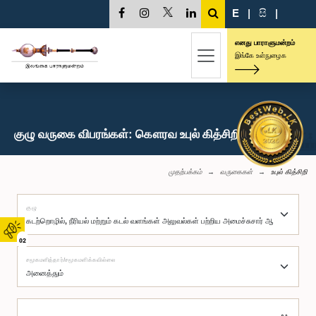
E
|
සි
|
எனது பாராளுமன்றம்
இங்கே உள்நுழைக
குழு வருகை விபரங்கள்: கௌரவ உபுல் கித்சிறி, பா.உ.
முதற்பக்கம்
வருகைகள்
உபுல் கித்சிறி
குழு
02
சமூகமளித்தார்/சமூகமளிக்கவில்லை