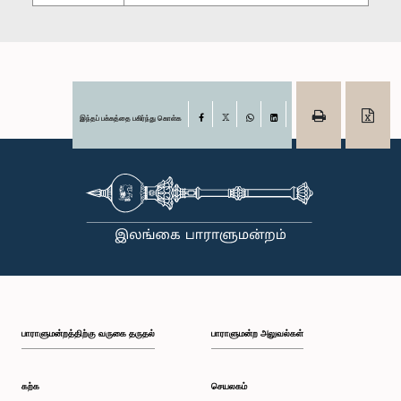
இந்தப் பக்கத்தை பகிர்ந்து கொள்க
Facebook
X
WhatsApp
LinkedIn
பாராளுமன்றத்திற்கு வருகை தருதல்
பாராளுமன்ற அலுவல்கள்
கற்க
செயலகம்