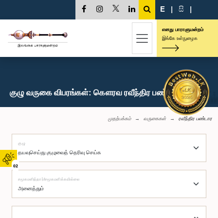
E
|
සි
|
எனது பாராளுமன்றம்
இங்கே உள்நுழைக
குழு வருகை விபரங்கள்: கௌரவ ரவீந்திர பண்டார, பா.உ.
முதற்பக்கம்
வருகைகள்
ரவீந்திர பண்டார
குழு
02
சமூகமளித்தார்/சமூகமளிக்கவில்லை