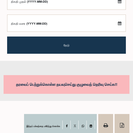
திகதி முதல் (YYYY-MM-DD)
திகதி வரை (YYYY-MM-DD)
தேடு
தரவைப் பெற்றுக்கொள்ள தயவுசெய்து குழுவைத் தெரிவு செய்க!!
இந்தப் பக்கத்தை பகிர்ந்து கொள்க
Facebook
X
WhatsApp
LinkedIn