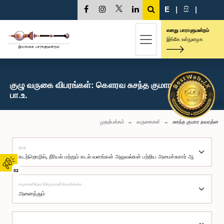
E
|
සි
|
எனது பாராளுமன்றம்
இங்கே உள்நுழைக
குழு வருகை விபரங்கள்: கௌரவ சுசந்த குமார நவரத்ன,
பா.உ.
முதற்பக்கம்
வருகைகள்
சுசந்த குமார நவரத்ன
குழு
02
சமூகமளித்தார்/சமூகமளிக்கவில்லை