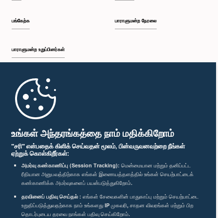
பங்கேற்க
பாராளுமன்ற நேரலை
பாராளுமன்ற உறுப்பினர்கள்
முதற்பக்கம்
பாராளுமன்ற கையடக்க செயலி
உங்கள் அந்தரங்கத்தை நாம் மதிக்கிறோம்
"சரி" என்பதைக் கிளிக் செய்வதன் மூலம், பின்வருவனவற்றை நீங்கள்
ஏற்றுக் கொள்கிறீர்கள்:
அமர்வு கண்காணிப்பு (Session Tracking):
மென்மையான மற்றும் தனிப்பட்ட
ரீதியான அனுபவத்திற்காக எங்கள் இணையத்தளத்தில் உங்கள் செயற்பாட்டைக்
எம்மை பின்தொடர்க :
கண்காணிக்க அமர்வுகளைப் பயன்படுத்துகிறோம்.
தரவினைப் பதிவு செய்தல் :
எங்கள் சேவைகளின் பாதுகாப்பு மற்றும் செயற்பாட்டை
விருதுகள்
உறுதிப்படுத்துவதற்காக நாம் உங்களது IP முகவரி, சாதன விவரங்கள் மற்றும் பிற
தொடர்புடைய தரவை நாங்கள் பதிவு செய்கிறோம்.