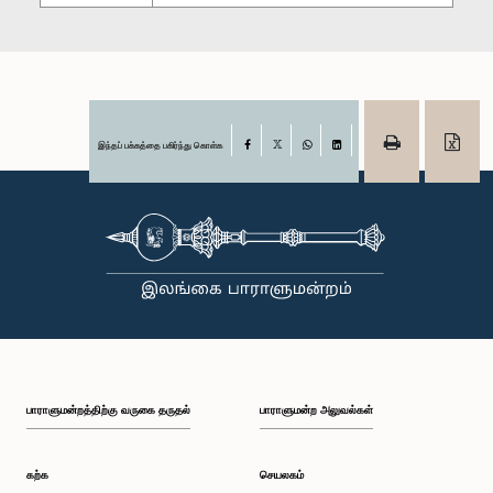
இந்தப் பக்கத்தை பகிர்ந்து கொள்க
Facebook
X
WhatsApp
LinkedIn
பாராளுமன்றத்திற்கு வருகை தருதல்
பாராளுமன்ற அலுவல்கள்
கற்க
செயலகம்