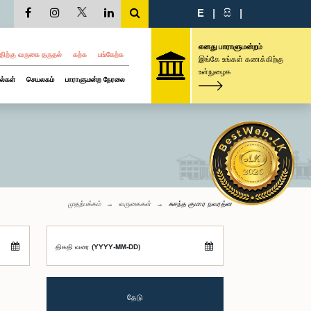
E
|
සි
|
எனது பாராளுமன்றம்
திற்கு வருகை தருதல்
கற்க
பங்கேற்க
இங்கே உங்கள் கணக்கிற்கு
உள்நுழைக
ல்கள்
செயலகம்
பாராளுமன்ற நேரலை
முதற்பக்கம்
வருகைகள்
சுசந்த குமார நவரத்ன
திகதி வரை (YYYY-MM-DD)
தேடு