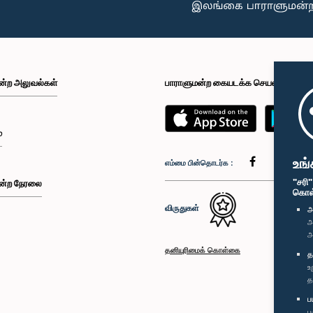
ன்ற அலுவல்கள்
பாராளுமன்ற கையடக்க செயலி
்
உங்
எம்மை பின்தொடர்க :
"சரி
ன்ற நேரலை
கொள்க
விருதுகள்
அ
அ
அ
தனியுரிமைக் கொள்கை
த
உ
த
ப
ப