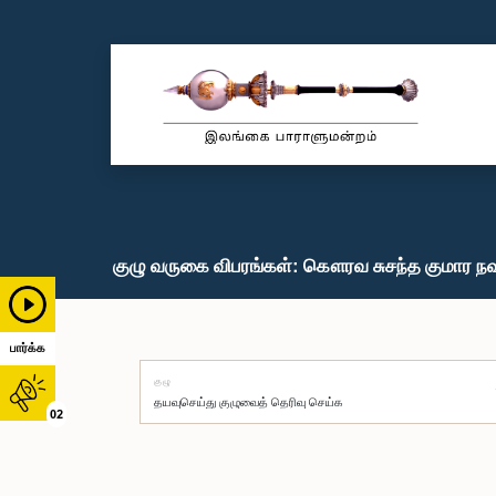
குழு வருகை விபரங்கள்: கௌரவ சுசந்த குமார நவ
பார்க்க
குழு
02