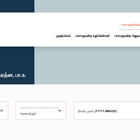
பாராளுமன்றத்
முதற்பக்கம்
பாராளுமன்ற உறுப்பினர்கள்
பாராளுமன்ற அலுவ
ரத்ன, பா.உ.
சமூகமளித்தார்/சமூகமளிக்கவில்லை
திகதி முதல் (YYYY-MM-DD)