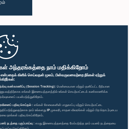
கள் அந்தரங்கத்தை நாம் மதிக்கிறோம்
" என்பதைக் கிளிக் செய்வதன் மூலம், பின்வருவனவற்றை நீங்கள் ஏற்றுக்
ிறீர்கள்:
மர்வு கண்காணிப்பு (Session Tracking):
மென்மையான மற்றும் தனிப்பட்ட ரீதியான
னுபவத்திற்காக எங்கள் இணையத்தளத்தில் உங்கள் செயற்பாட்டைக் கண்காணிக்க
மர்வுகளைப் பயன்படுத்துகிறோம்.
ரவினைப் பதிவு செய்தல் :
எங்கள் சேவைகளின் பாதுகாப்பு மற்றும் செயற்பாட்டை
றுதிப்படுத்துவதற்காக நாம் உங்களது IP முகவரி, சாதன விவரங்கள் மற்றும் பிற தொடர்புடைய
ரவை நாங்கள் பதிவு செய்கிறோம்.
யனர் நடத்தை பகுப்பாய்வு :
எமது இணையத்தளத்தை மேம்படுத்த நாம் பயனர் நடத்தையை
குப்பாய்வு செய்கிறோம்.