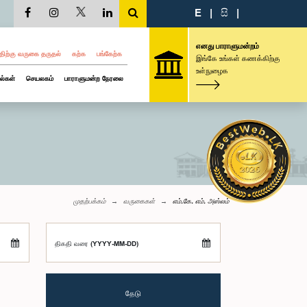
E
|
සි
|
எனது பாராளுமன்றம்
திற்கு வருகை தருதல்
கற்க
பங்கேற்க
இங்கே உங்கள் கணக்கிற்கு
உள்நுழைக
ல்கள்
செயலகம்
பாராளுமன்ற நேரலை
முதற்பக்கம்
வருகைகள்
எம்.கே. எம். அஸ்லம்
திகதி வரை (YYYY-MM-DD)
தேடு