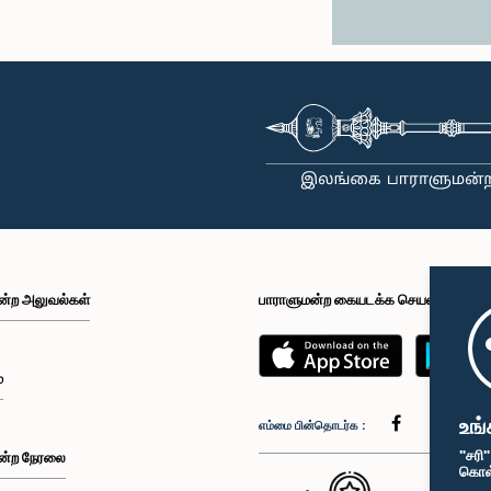
ன்ற அலுவல்கள்
பாராளுமன்ற கையடக்க செயலி
்
உங்
எம்மை பின்தொடர்க :
"சரி
ன்ற நேரலை
கொள்க