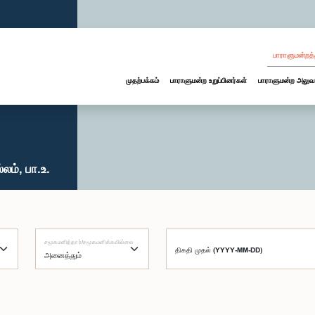
பாராளுமன்றத்
முதற்பக்கம்
பாராளுமன்ற உறுப்பினர்கள்
பாராளுமன்ற அலுவ
லம், பா.உ.
சமூகமளித்தார்/சமூகமளிக்கவில்லை
திகதி முதல் (YYYY-MM-DD)