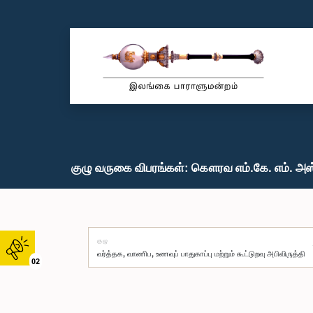
குழு வருகை விபரங்கள்: கௌரவ எம்.கே. எம். அஸ்
குழு
02