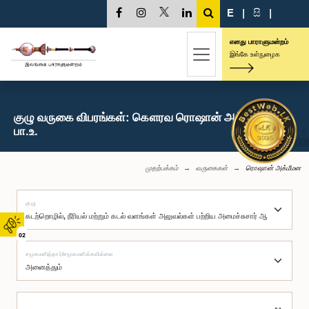
E
|
සි
|
எனது பாராளுமன்றம்
இங்கே உள்நுழைக
குழு வருகை விபரங்கள்: கௌரவ ரொஷான் அக்மீமன,
பா.உ.
முதற்பக்கம்
வருகைகள்
ரொஷான் அக்மீமன
குழு
02
சமூகமளித்தார்/சமூகமளிக்கவில்லை