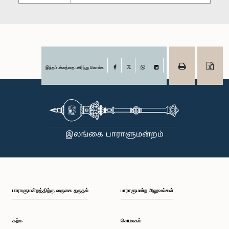
இந்தப் பக்கத்தை பகிர்ந்து கொள்க
Facebook
X
WhatsApp
LinkedIn
பாராளுமன்றத்திற்கு வருகை தருதல்
பாராளுமன்ற அலுவல்கள்
கற்க
செயலகம்