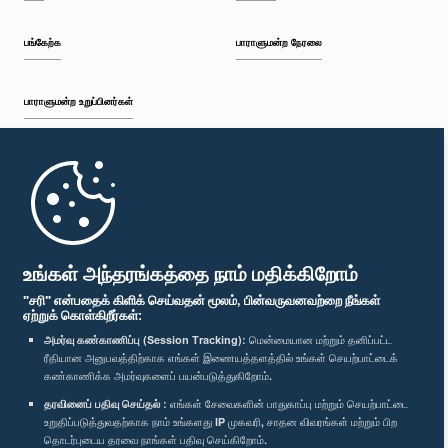
பங்கேற்க
பாராளுமன்ற நேரலை
பாராளுமன்ற உறுப்பினர்கள்
முதற்பக்கம்
பாராளுமன்ற கையடக்க செயலி
உங்கள் அந்தரங்கத்தை நாம் மதிக்கிறோம்
"சரி" என்பதைக் கிளிக் செய்வதன் மூலம், பின்வருவனவற்றை நீங்கள்
ஏற்றுக் கொள்கிறீர்கள்:
அமர்வு கண்காணிப்பு (Session Tracking):
மென்மையான மற்றும் தனிப்பட்ட
ரீதியான அனுபவத்திற்காக எங்கள் இணையத்தளத்தில் உங்கள் செயற்பாட்டைக்
எம்மை பின்தொடர்க :
கண்காணிக்க அமர்வுகளைப் பயன்படுத்துகிறோம்.
தரவினைப் பதிவு செய்தல் :
எங்கள் சேவைகளின் பாதுகாப்பு மற்றும் செயற்பாட்டை
விருதுகள்
உறுதிப்படுத்துவதற்காக நாம் உங்களது IP முகவரி, சாதன விவரங்கள் மற்றும் பிற
தொடர்புடைய தரவை நாங்கள் பதிவு செய்கிறோம்.