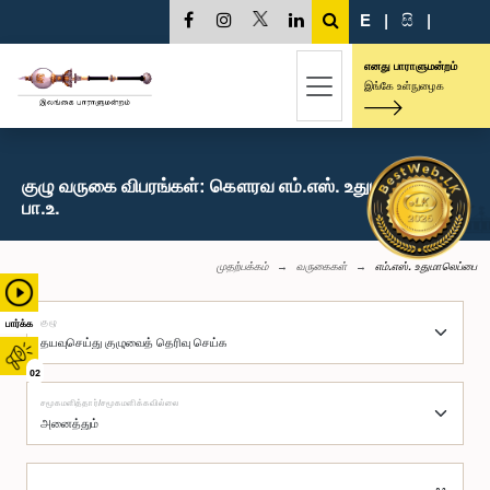
E
|
සි
|
எனது பாராளுமன்றம்
இங்கே உள்நுழைக
குழு வருகை விபரங்கள்: கௌரவ எம்.எஸ். உதுமாலெப்பை,
பா.உ.
முதற்பக்கம்
வருகைகள்
எம்.எஸ். உதுமாலெப்பை
குழு
பார்க்க
02
சமூகமளித்தார்/சமூகமளிக்கவில்லை