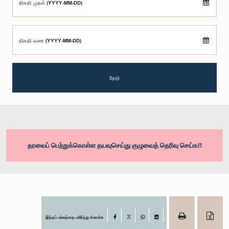
திகதி முதல் (YYYY-MM-DD)
திகதி வரை (YYYY-MM-DD)
தேடு
தரவைப் பெற்றுக்கொள்ள தயவுசெய்து குழுவைத் தெரிவு செய்க!!
இந்தப் பக்கத்தை பகிர்ந்து கொள்க
Facebook
X
WhatsApp
LinkedIn