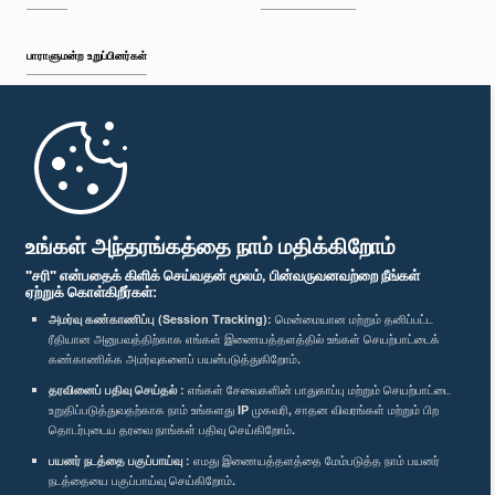
பாராளுமன்ற உறுப்பினர்கள்
முதற்பக்கம்
பாராளுமன்ற கையடக்க செயலி
உங்கள் அந்தரங்கத்தை நாம் மதிக்கிறோம்
"சரி" என்பதைக் கிளிக் செய்வதன் மூலம், பின்வருவனவற்றை நீங்கள்
ஏற்றுக் கொள்கிறீர்கள்:
அமர்வு கண்காணிப்பு (Session Tracking):
மென்மையான மற்றும் தனிப்பட்ட
ரீதியான அனுபவத்திற்காக எங்கள் இணையத்தளத்தில் உங்கள் செயற்பாட்டைக்
எம்மை பின்தொடர்க :
கண்காணிக்க அமர்வுகளைப் பயன்படுத்துகிறோம்.
தரவினைப் பதிவு செய்தல் :
எங்கள் சேவைகளின் பாதுகாப்பு மற்றும் செயற்பாட்டை
விருதுகள்
உறுதிப்படுத்துவதற்காக நாம் உங்களது IP முகவரி, சாதன விவரங்கள் மற்றும் பிற
தொடர்புடைய தரவை நாங்கள் பதிவு செய்கிறோம்.
பயனர் நடத்தை பகுப்பாய்வு :
எமது இணையத்தளத்தை மேம்படுத்த நாம் பயனர்
தனியுரிமைக் கொள்கை
நடத்தையை பகுப்பாய்வு செய்கிறோம்.