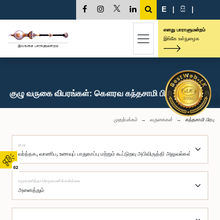
E
|
සි
|
எனது பாராளுமன்றம்
இங்கே உள்நுழைக
குழு வருகை விபரங்கள்: கௌரவ கந்தசாமி பிரபு, பா.உ.
முதற்பக்கம்
வருகைகள்
கந்தசாமி பிரபு
குழு
02
சமூகமளித்தார்/சமூகமளிக்கவில்லை