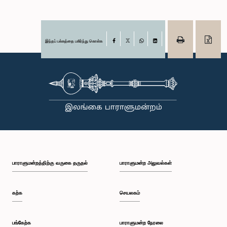
இந்தப் பக்கத்தை பகிர்ந்து கொள்க
Facebook
X
WhatsApp
LinkedIn
பாராளுமன்றத்திற்கு வருகை தருதல்
பாராளுமன்ற அலுவல்கள்
கற்க
செயலகம்
பங்கேற்க
பாராளுமன்ற நேரலை