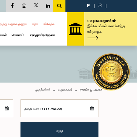
E
|
සි
|
எனது பாராளுமன்றம்
திற்கு வருகை தருதல்
கற்க
பங்கேற்க
இங்கே உங்கள் கணக்கிற்கு
உள்நுழைக
ல்கள்
செயலகம்
பாராளுமன்ற நேரலை
முதற்பக்கம்
வருகைகள்
திலங்க யூ. கமகே
திகதி வரை (YYYY-MM-DD)
தேடு