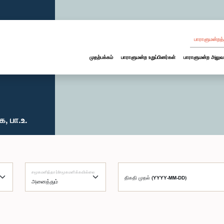
பாராளுமன்றத்
முதற்பக்கம்
பாராளுமன்ற உறுப்பினர்கள்
பாராளுமன்ற அலுவ
, பா.உ.
சமூகமளித்தார்/சமூகமளிக்கவில்லை
திகதி முதல் (YYYY-MM-DD)