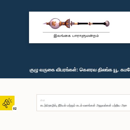
குழு வருகை விபரங்கள்: கௌரவ திலங்க யூ. கமகே
குழு
02