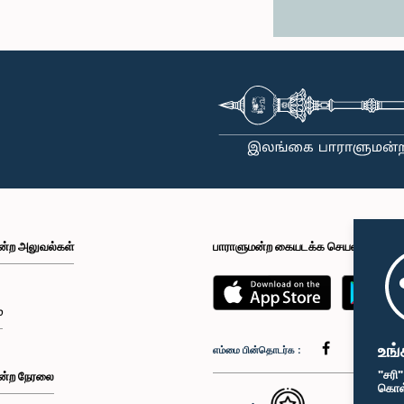
ன்ற அலுவல்கள்
பாராளுமன்ற கையடக்க செயலி
்
உங்
எம்மை பின்தொடர்க :
"சரி
ன்ற நேரலை
கொள்க