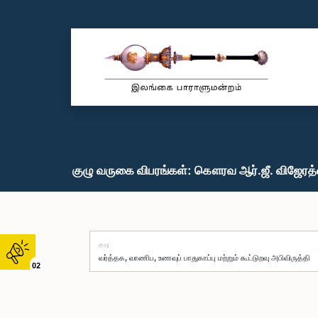
குழு வருகை விபரங்கள்: கௌரவ ஆர்.ஜீ. விஜேரத்
குழு
02