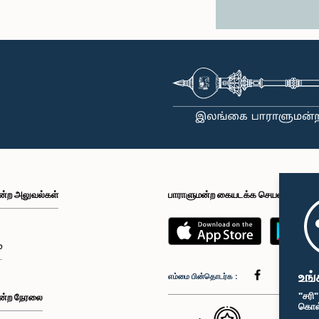
ன்ற அலுவல்கள்
பாராளுமன்ற கையடக்க செயலி
்
உங்
எம்மை பின்தொடர்க :
"சரி
ன்ற நேரலை
கொள்க