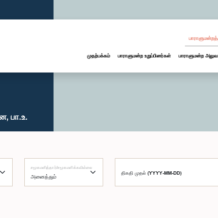
பாராளுமன்றத்
முதற்பக்கம்
பாராளுமன்ற உறுப்பினர்கள்
பாராளுமன்ற அலுவ
ன, பா.உ.
சமூகமளித்தார்/சமூகமளிக்கவில்லை
திகதி முதல் (YYYY-MM-DD)