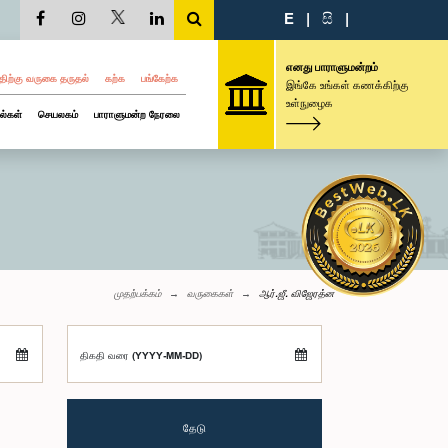
E
|
සි
|
எனது பாராளுமன்றம்
திற்கு வருகை தருதல்
கற்க
பங்கேற்க
இங்கே உங்கள் கணக்கிற்கு
உள்நுழைக
ல்கள்
செயலகம்
பாராளுமன்ற நேரலை
முதற்பக்கம்
வருகைகள்
ஆர்.ஜீ. விஜேரத்ன
திகதி வரை (YYYY-MM-DD)
தேடு