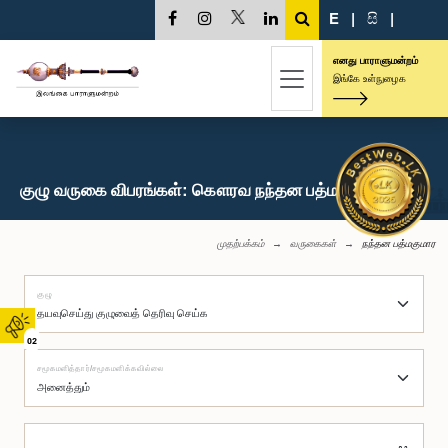
E
|
සි
|
எனது பாராளுமன்றம்
இங்கே உள்நுழைக
குழு வருகை விபரங்கள்: கௌரவ நந்தன பத்மகுமார, பா.உ.
முதற்பக்கம்
வருகைகள்
நந்தன பத்மகுமார
குழு
02
சமூகமளித்தார்/சமூகமளிக்கவில்லை