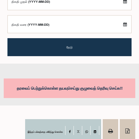
திகதி முதல் (YYYY-MM-DD)
திகதி வரை (YYYY-MM-DD)
தேடு
தரவைப் பெற்றுக்கொள்ள தயவுசெய்து குழுவைத் தெரிவு செய்க!!
இந்தப் பக்கத்தை பகிர்ந்து கொள்க
Facebook
X
WhatsApp
LinkedIn