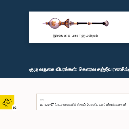
குழு வருகை விபரங்கள்: கௌரவ சஞ்ஜீவ ரணசிங்
குழு
02