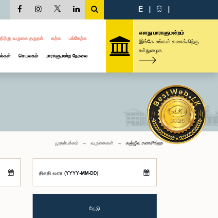
E
|
සි
|
எனது பாராளுமன்றம்
திற்கு வருகை தருதல்
கற்க
பங்கேற்க
இங்கே உங்கள் கணக்கிற்கு
உள்நுழைக
ல்கள்
செயலகம்
பாராளுமன்ற நேரலை
முதற்பக்கம்
வருகைகள்
சஞ்ஜீவ ரணசிங்ஹ
திகதி வரை (YYYY-MM-DD)
தேடு