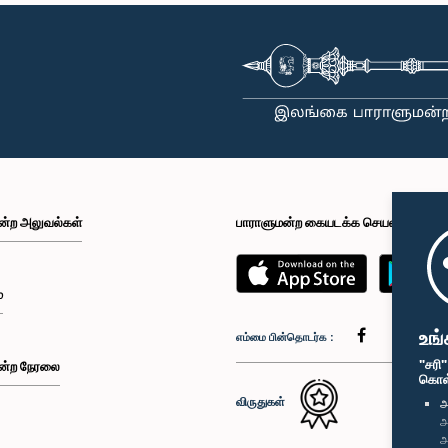
ன்ற அலுவல்கள்
பாராளுமன்ற கையடக்க செயலி
்
உங்
எம்மை பின்தொடர்க :
"சரி
ன்ற நேரலை
கொள்க
விருதுகள்
அ
அ
அ