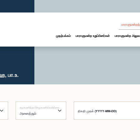
பாராளுமன்றத்
முதற்பக்கம்
பாராளுமன்ற உறுப்பினர்கள்
பாராளுமன்ற அலுவ
ஹ, பா.உ.
சமூகமளித்தார்/சமூகமளிக்கவில்லை
திகதி முதல் (YYYY-MM-DD)