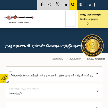
E
|
සි
|
எனது பாராளுமன்றம்
இங்கே உள்நுழைக
குழு வருகை விபரங்கள்: கௌரவ சஞ்ஜீவ ரணசிங்ஹ, பா.உ.
முதற்பக்கம்
வருகைகள்
சஞ்ஜீவ ரணசிங்ஹ
குழு
02
சமூகமளித்தார்/சமூகமளிக்கவில்லை