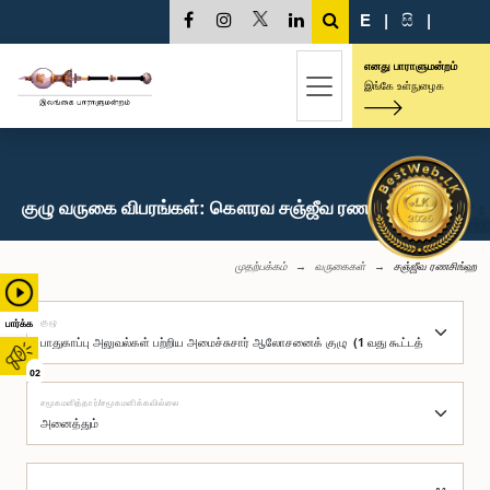
E
|
සි
|
எனது பாராளுமன்றம்
இங்கே உள்நுழைக
குழு வருகை விபரங்கள்: கௌரவ சஞ்ஜீவ ரணசிங்ஹ, பா.உ.
முதற்பக்கம்
வருகைகள்
சஞ்ஜீவ ரணசிங்ஹ
குழு
பார்க்க
02
சமூகமளித்தார்/சமூகமளிக்கவில்லை