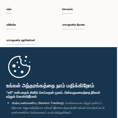
கற்க
செயலகம்
பங்கேற்க
பாராளுமன்ற நேரலை
பாராளுமன்ற உறுப்பினர்கள்
முதற்பக்கம்
பாராளுமன்ற கையடக்க செயலி
உங்கள் அந்தரங்கத்தை நாம் மதிக்கிறோம்
"சரி" என்பதைக் கிளிக் செய்வதன் மூலம், பின்வருவனவற்றை நீங்கள்
ஏற்றுக் கொள்கிறீர்கள்:
அமர்வு கண்காணிப்பு (Session Tracking):
மென்மையான மற்றும் தனிப்பட்ட
ரீதியான அனுபவத்திற்காக எங்கள் இணையத்தளத்தில் உங்கள் செயற்பாட்டைக்
எம்மை பின்தொடர்க :
கண்காணிக்க அமர்வுகளைப் பயன்படுத்துகிறோம்.