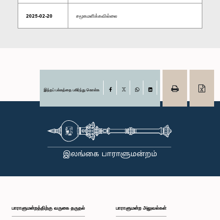
2025-02-20
சமூகமளிக்கவில்லை
இந்தப் பக்கத்தை பகிர்ந்து கொள்க
Facebook
X
WhatsApp
LinkedIn
பாராளுமன்றத்திற்கு வருகை தருதல்
பாராளுமன்ற அலுவல்கள்