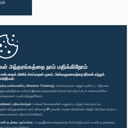
கள் அந்தரங்கத்தை நாம் மதிக்கிறோம்
" என்பதைக் கிளிக் செய்வதன் மூலம், பின்வருவனவற்றை நீங்கள் ஏற்றுக்
ிறீர்கள்:
மர்வு கண்காணிப்பு (Session Tracking):
மென்மையான மற்றும் தனிப்பட்ட ரீதியான
னுபவத்திற்காக எங்கள் இணையத்தளத்தில் உங்கள் செயற்பாட்டைக் கண்காணிக்க
மர்வுகளைப் பயன்படுத்துகிறோம்.
ரவினைப் பதிவு செய்தல் :
எங்கள் சேவைகளின் பாதுகாப்பு மற்றும் செயற்பாட்டை
றுதிப்படுத்துவதற்காக நாம் உங்களது IP முகவரி, சாதன விவரங்கள் மற்றும் பிற தொடர்புடைய
ரவை நாங்கள் பதிவு செய்கிறோம்.
யனர் நடத்தை பகுப்பாய்வு :
எமது இணையத்தளத்தை மேம்படுத்த நாம் பயனர் நடத்தையை
குப்பாய்வு செய்கிறோம்.