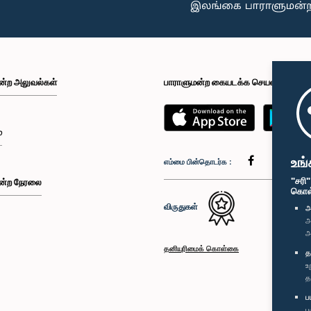
ன்ற அலுவல்கள்
பாராளுமன்ற கையடக்க செயலி
்
உங்
எம்மை பின்தொடர்க :
"சரி
ன்ற நேரலை
கொள்க
விருதுகள்
அ
அ
அ
தனியுரிமைக் கொள்கை
த
உ
த
ப
ப