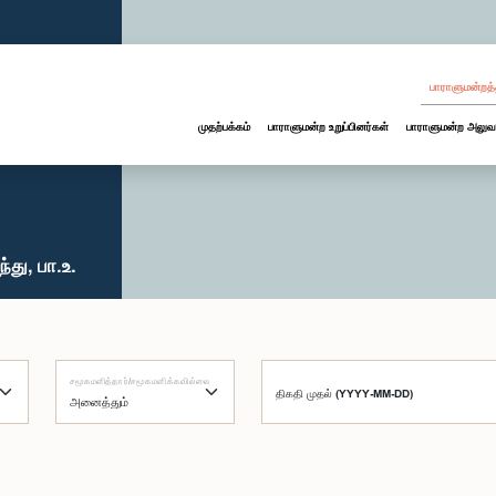
பாராளுமன்றத்
முதற்பக்கம்
பாராளுமன்ற உறுப்பினர்கள்
பாராளுமன்ற அலுவ
து, பா.உ.
சமூகமளித்தார்/சமூகமளிக்கவில்லை
திகதி முதல் (YYYY-MM-DD)