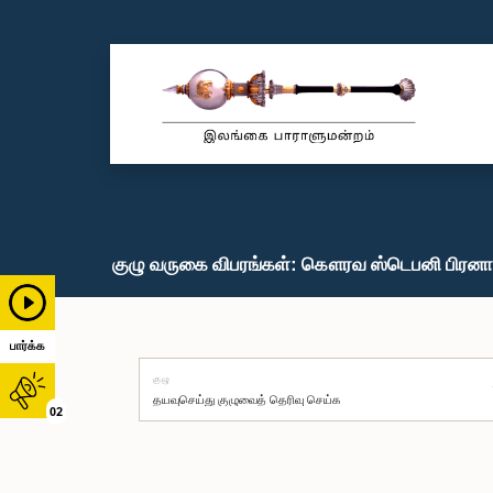
குழு வருகை விபரங்கள்: கௌரவ ஸ்டெபனி பிரனாந்
பார்க்க
குழு
02