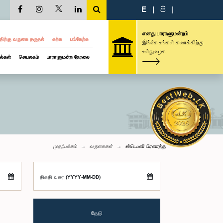
E
|
සි
|
எனது பாராளுமன்றம்
திற்கு வருகை தருதல்
கற்க
பங்கேற்க
இங்கே உங்கள் கணக்கிற்கு
உள்நுழைக
ல்கள்
செயலகம்
பாராளுமன்ற நேரலை
முதற்பக்கம்
வருகைகள்
ஸ்டெபனி பிரனாந்து
திகதி வரை (YYYY-MM-DD)
தேடு