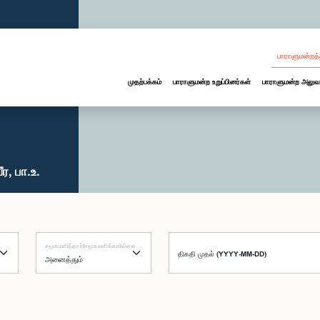
பாராளுமன்றத்
முதற்பக்கம்
பாராளுமன்ற உறுப்பினர்கள்
பாராளுமன்ற அலுவ
, பா.உ.
சமூகமளித்தார்/சமூகமளிக்கவில்லை
திகதி முதல் (YYYY-MM-DD)