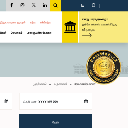
E
|
සි
|
எனது பாராளுமன்றம்
திற்கு வருகை தருதல்
கற்க
பங்கேற்க
இங்கே உங்கள் கணக்கிற்கு
உள்நுழைக
ல்கள்
செயலகம்
பாராளுமன்ற நேரலை
முதற்பக்கம்
வருகைகள்
தேவானந்த சுரவீர
திகதி வரை (YYYY-MM-DD)
தேடு