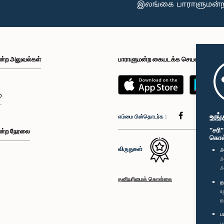
ன்ற அலுவல்கள்
பாராளுமன்ற கையடக்க செயலி
்
உங்
எம்மை பின்தொடர்க :
"சரி
ன்ற நேரலை
கொள்க
விருதுகள்
அ
அ
அ
தனியுரிமைக் கொள்கை
த
உ
த
ப
ப