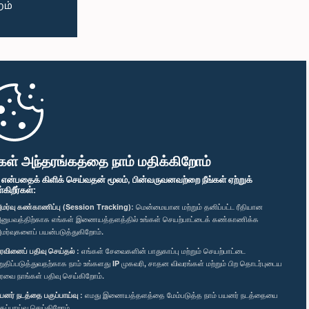
கள் அந்தரங்கத்தை நாம் மதிக்கிறோம்
" என்பதைக் கிளிக் செய்வதன் மூலம், பின்வருவனவற்றை நீங்கள் ஏற்றுக்
ிறீர்கள்:
மர்வு கண்காணிப்பு (Session Tracking):
மென்மையான மற்றும் தனிப்பட்ட ரீதியான
னுபவத்திற்காக எங்கள் இணையத்தளத்தில் உங்கள் செயற்பாட்டைக் கண்காணிக்க
மர்வுகளைப் பயன்படுத்துகிறோம்.
ரவினைப் பதிவு செய்தல் :
எங்கள் சேவைகளின் பாதுகாப்பு மற்றும் செயற்பாட்டை
றுதிப்படுத்துவதற்காக நாம் உங்களது IP முகவரி, சாதன விவரங்கள் மற்றும் பிற தொடர்புடைய
ரவை நாங்கள் பதிவு செய்கிறோம்.
யனர் நடத்தை பகுப்பாய்வு :
எமது இணையத்தளத்தை மேம்படுத்த நாம் பயனர் நடத்தையை
குப்பாய்வு செய்கிறோம்.