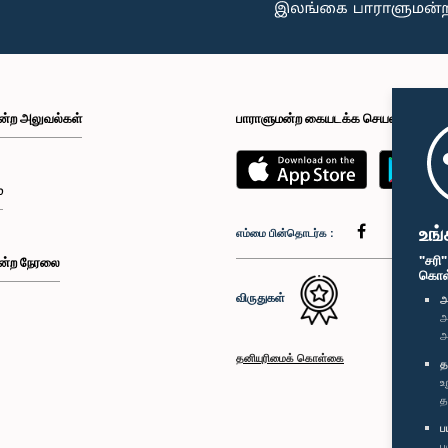
ன்ற அலுவல்கள்
பாராளுமன்ற கையடக்க செயலி
்
உங்
எம்மை பின்தொடர்க :
"சரி
ன்ற நேரலை
கொள்க
விருதுகள்
அ
அ
அ
தனியுரிமைக் கொள்கை
த
உ
த
ப
ப