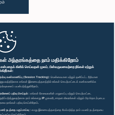
கள் அந்தரங்கத்தை நாம் மதிக்கிறோம்
" என்பதைக் கிளிக் செய்வதன் மூலம், பின்வருவனவற்றை நீங்கள் ஏற்றுக்
ிறீர்கள்:
மர்வு கண்காணிப்பு (Session Tracking):
மென்மையான மற்றும் தனிப்பட்ட ரீதியான
னுபவத்திற்காக எங்கள் இணையத்தளத்தில் உங்கள் செயற்பாட்டைக் கண்காணிக்க
மர்வுகளைப் பயன்படுத்துகிறோம்.
ரவினைப் பதிவு செய்தல் :
எங்கள் சேவைகளின் பாதுகாப்பு மற்றும் செயற்பாட்டை
றுதிப்படுத்துவதற்காக நாம் உங்களது IP முகவரி, சாதன விவரங்கள் மற்றும் பிற தொடர்புடைய
ரவை நாங்கள் பதிவு செய்கிறோம்.
யனர் நடத்தை பகுப்பாய்வு :
எமது இணையத்தளத்தை மேம்படுத்த நாம் பயனர் நடத்தையை
குப்பாய்வு செய்கிறோம்.