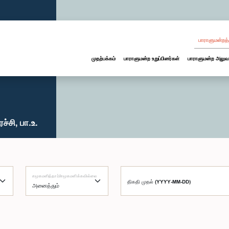
பாராளுமன்றத்
முதற்பக்கம்
பாராளுமன்ற உறுப்பினர்கள்
பாராளுமன்ற அலுவ
சி, பா.உ.
சமூகமளித்தார்/சமூகமளிக்கவில்லை
திகதி முதல் (YYYY-MM-DD)