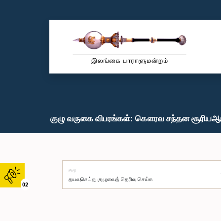
குழு வருகை விபரங்கள்: கௌரவ சந்தன சூரியஆரச்
குழு
02