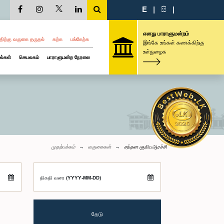
E
|
සි
|
எனது பாராளுமன்றம்
திற்கு வருகை தருதல்
கற்க
பங்கேற்க
இங்கே உங்கள் கணக்கிற்கு
உள்நுழைக
ல்கள்
செயலகம்
பாராளுமன்ற நேரலை
முதற்பக்கம்
வருகைகள்
சந்தன சூரியஆரச்சி
திகதி வரை (YYYY-MM-DD)
தேடு