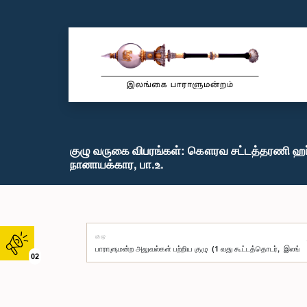
குழு வருகை விபரங்கள்: கௌரவ சட்டத்தரணி 
நானாயக்கார, பா.உ.
குழு
02