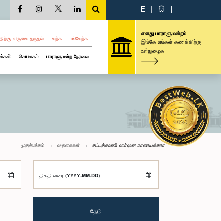
E
|
සි
|
எனது பாராளுமன்றம்
திற்கு வருகை தருதல்
கற்க
பங்கேற்க
இங்கே உங்கள் கணக்கிற்கு
உள்நுழைக
ல்கள்
செயலகம்
பாராளுமன்ற நேரலை
முதற்பக்கம்
வருகைகள்
சட்டத்தரணி ஹர்ஷன நானாயக்கார
திகதி வரை (YYYY-MM-DD)
தேடு