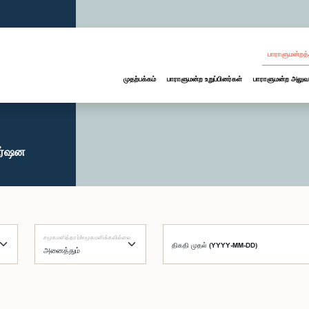
பாராளுமன்றத்
முதற்பக்கம்
பாராளுமன்ற உறுப்பினர்கள்
பாராளுமன்ற அலுவ
ஹர்ஷன
சமூகமளித்தார்/சமூகமளிக்கவில்லை
திகதி முதல் (YYYY-MM-DD)