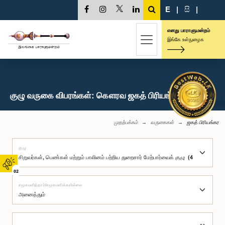
E
|
සි
|
எனது பாராளுமன்றம்
இங்கே உள்நுழைக
குழு வருகை விபரங்கள்: கௌரவ ஜகத் பிரியங்கர, பா.உ.
முதற்பக்கம்
வருகைகள்
ஜகத் பிரியங்கர
குழு
02
சமூகமளித்தார்/சமூகமளிக்கவில்லை