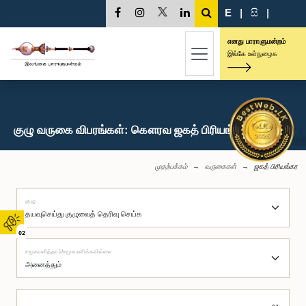
E
|
සි
|
எனது பாராளுமன்றம்
இங்கே உள்நுழைக
குழு வருகை விபரங்கள்: கௌரவ ஜகத் பிரியங்கர, பா.உ.
முதற்பக்கம்
வருகைகள்
ஜகத் பிரியங்கர
குழு
02
சமூகமளித்தார்/சமூகமளிக்கவில்லை