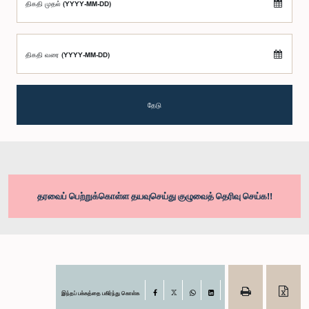
திகதி முதல் (YYYY-MM-DD)
திகதி வரை (YYYY-MM-DD)
தேடு
தரவைப் பெற்றுக்கொள்ள தயவுசெய்து குழுவைத் தெரிவு செய்க!!
இந்தப் பக்கத்தை பகிர்ந்து கொள்க
Facebook
X
WhatsApp
LinkedIn