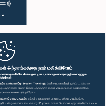
கள் அந்தரங்கத்தை நாம் மதிக்கிறோம்
" என்பதைக் கிளிக் செய்வதன் மூலம், பின்வருவனவற்றை நீங்கள் ஏற்றுக்
ிறீர்கள்:
மர்வு கண்காணிப்பு (Session Tracking):
மென்மையான மற்றும் தனிப்பட்ட ரீதியான
னுபவத்திற்காக எங்கள் இணையத்தளத்தில் உங்கள் செயற்பாட்டைக் கண்காணிக்க
மர்வுகளைப் பயன்படுத்துகிறோம்.
ரவினைப் பதிவு செய்தல் :
எங்கள் சேவைகளின் பாதுகாப்பு மற்றும் செயற்பாட்டை
றுதிப்படுத்துவதற்காக நாம் உங்களது IP முகவரி, சாதன விவரங்கள் மற்றும் பிற தொடர்புடைய