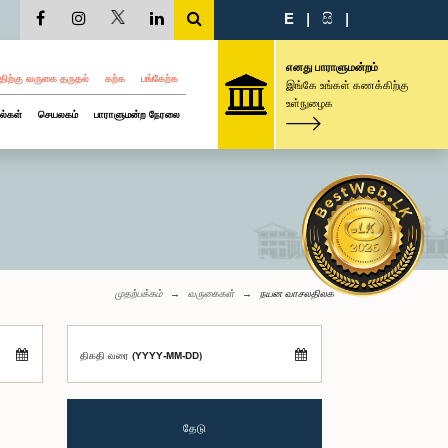
E
|
සි
|
எனது பாராளுமன்றம்
திற்கு வருகை தருதல்
கற்க
பங்கேற்க
இங்கே உங்கள் கணக்கிற்கு
உள்நுழைக
ல்கள்
செயலகம்
பாராளுமன்ற நேரலை
முதற்பக்கம்
வருகைகள்
நயன வாசலதிலக
திகதி வரை (YYYY-MM-DD)
தேடு