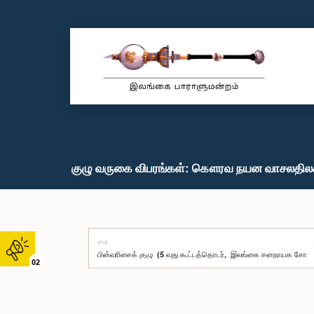
குழு வருகை விபரங்கள்: கௌரவ நயன வாசலதிலக
குழு
02