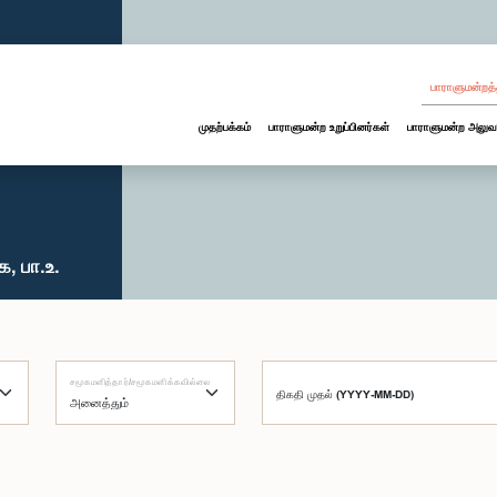
பாராளுமன்றத்
முதற்பக்கம்
பாராளுமன்ற உறுப்பினர்கள்
பாராளுமன்ற அலுவ
, பா.உ.
சமூகமளித்தார்/சமூகமளிக்கவில்லை
திகதி முதல் (YYYY-MM-DD)