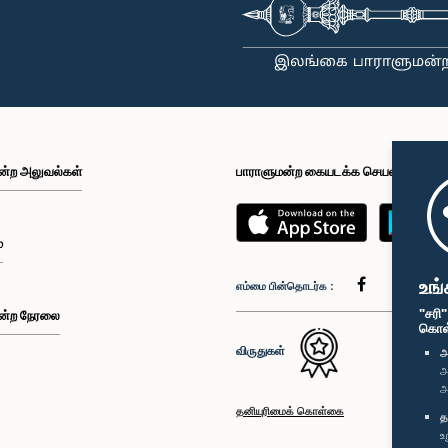
ன்ற அலுவல்கள்
பாராளுமன்ற கையடக்க செயலி
்
உங்
எம்மை பின்தொடர்க :
"சரி
ன்ற நேரலை
கொள்க
விருதுகள்
அ
அ
அ
தனியுரிமைக் கொள்கை
த
உ