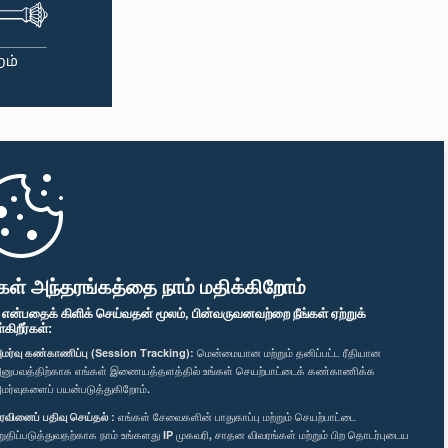
கள் அந்தரங்கத்தை நாம் மதிக்கிறோம்
" என்பதைக் கிளிக் செய்வதன் மூலம், பின்வருவனவற்றை நீங்கள் ஏற்றுக்
ிறீர்கள்:
மர்வு கண்காணிப்பு (Session Tracking):
மென்மையான மற்றும் தனிப்பட்ட ரீதியான
னுபவத்திற்காக எங்கள் இணையத்தளத்தில் உங்கள் செயற்பாட்டைக் கண்காணிக்க
மர்வுகளைப் பயன்படுத்துகிறோம்.
ரவினைப் பதிவு செய்தல் :
எங்கள் சேவைகளின் பாதுகாப்பு மற்றும் செயற்பாட்டை
றுதிப்படுத்துவதற்காக நாம் உங்களது IP முகவரி, சாதன விவரங்கள் மற்றும் பிற தொடர்புடைய