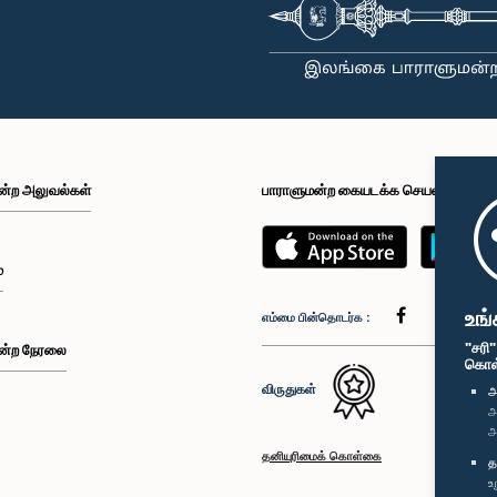
ன்ற அலுவல்கள்
பாராளுமன்ற கையடக்க செயலி
்
உங்
எம்மை பின்தொடர்க :
"சரி
ன்ற நேரலை
கொள்க
விருதுகள்
அ
அ
அ
தனியுரிமைக் கொள்கை
த
உ