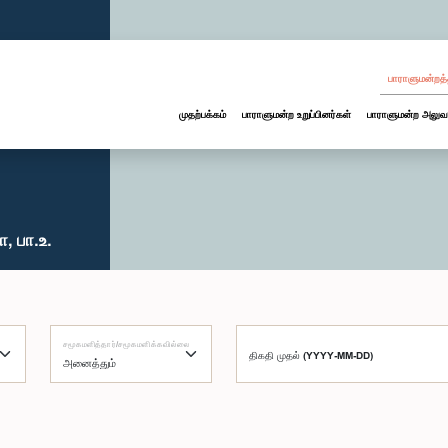
பாராளுமன்றத்
முதற்பக்கம்
பாராளுமன்ற உறுப்பினர்கள்
பாராளுமன்ற அலுவ
, பா.உ.
சமூகமளித்தார்/சமூகமளிக்கவில்லை
திகதி முதல் (YYYY-MM-DD)