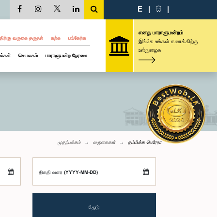
E
|
සි
|
எனது பாராளுமன்றம்
திற்கு வருகை தருதல்
கற்க
பங்கேற்க
இங்கே உங்கள் கணக்கிற்கு
உள்நுழைக
ல்கள்
செயலகம்
பாராளுமன்ற நேரலை
முதற்பக்கம்
வருகைகள்
தம்மிக்க பெரேரா
திகதி வரை (YYYY-MM-DD)
தேடு