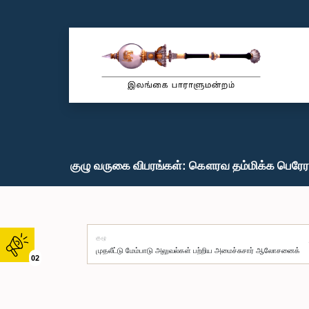
குழு வருகை விபரங்கள்: கௌரவ தம்மிக்க பெரேரா
குழு
02