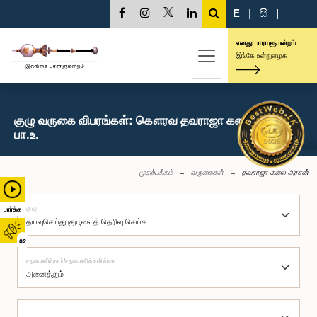
E
|
සි
|
எனது பாராளுமன்றம்
இங்கே உள்நுழைக
குழு வருகை விபரங்கள்: கௌரவ தவராஜா கலை அரசன்,
பா.உ.
முதற்பக்கம்
வருகைகள்
தவராஜா கலை அரசன்
குழு
பார்க்க
02
சமூகமளித்தார்/சமூகமளிக்கவில்லை