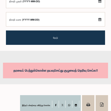
திகதி முதல் (YYYY-MM-DD)
திகதி வரை (YYYY-MM-DD)
தேடு
தரவைப் பெற்றுக்கொள்ள தயவுசெய்து குழுவைத் தெரிவு செய்க!!
இந்தப் பக்கத்தை பகிர்ந்து கொள்க
Facebook
X
WhatsApp
LinkedIn