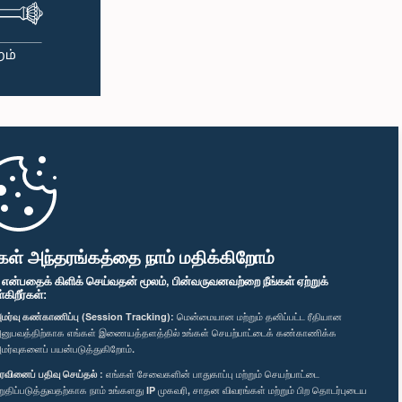
கள் அந்தரங்கத்தை நாம் மதிக்கிறோம்
" என்பதைக் கிளிக் செய்வதன் மூலம், பின்வருவனவற்றை நீங்கள் ஏற்றுக்
ிறீர்கள்:
மர்வு கண்காணிப்பு (Session Tracking):
மென்மையான மற்றும் தனிப்பட்ட ரீதியான
னுபவத்திற்காக எங்கள் இணையத்தளத்தில் உங்கள் செயற்பாட்டைக் கண்காணிக்க
மர்வுகளைப் பயன்படுத்துகிறோம்.
ரவினைப் பதிவு செய்தல் :
எங்கள் சேவைகளின் பாதுகாப்பு மற்றும் செயற்பாட்டை
றுதிப்படுத்துவதற்காக நாம் உங்களது IP முகவரி, சாதன விவரங்கள் மற்றும் பிற தொடர்புடைய