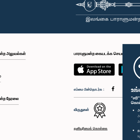
ன்ற அலுவல்கள்
பாராளுமன்ற கையடக்க செயலி
்
உங்
எம்மை பின்தொடர்க :
"சரி
ன்ற நேரலை
கொள்க
விருதுகள்
அ
அ
அ
தனியுரிமைக் கொள்கை
த
உ