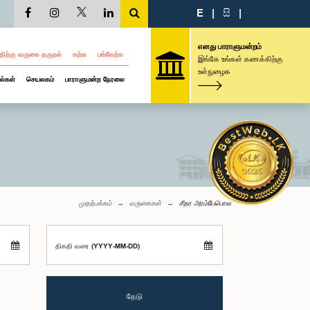
E
|
සි
|
எனது பாராளுமன்றம்
திற்கு வருகை தருதல்
கற்க
பங்கேற்க
இங்கே உங்கள் கணக்கிற்கு
உள்நுழைக
ல்கள்
செயலகம்
பாராளுமன்ற நேரலை
முதற்பக்கம்
வருகைகள்
சீதா அரம்பேபொல
திகதி வரை (YYYY-MM-DD)
தேடு