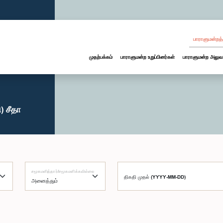
பாராளுமன்றத்
முதற்பக்கம்
பாராளுமன்ற உறுப்பினர்கள்
பாராளுமன்ற அலுவ
) சீதா
சமூகமளித்தார்/சமூகமளிக்கவில்லை
திகதி முதல் (YYYY-MM-DD)