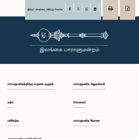
இந்தப் பக்கத்தை பகிர்ந்து கொள்க
Facebook
X
WhatsApp
LinkedIn
பாராளுமன்றத்திற்கு வருகை தருதல்
பாராளுமன்ற அலுவல்கள்
கற்க
செயலகம்
பங்கேற்க
பாராளுமன்ற நேரலை
பாராளுமன்ற உறுப்பினர்கள்