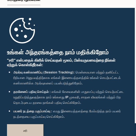
முதற்பக்கம்
பாராளுமன்ற கையடக்க செயலி
உங்கள் அந்தரங்கத்தை நாம் மதிக்கிறோம்
"சரி" என்பதைக் கிளிக் செய்வதன் மூலம், பின்வருவனவற்றை நீங்கள்
ஏற்றுக் கொள்கிறீர்கள்:
அமர்வு கண்காணிப்பு (Session Tracking):
மென்மையான மற்றும் தனிப்பட்ட
ரீதியான அனுபவத்திற்காக எங்கள் இணையத்தளத்தில் உங்கள் செயற்பாட்டைக்
எம்மை பின்தொடர்க :
கண்காணிக்க அமர்வுகளைப் பயன்படுத்துகிறோம்.
தரவினைப் பதிவு செய்தல் :
எங்கள் சேவைகளின் பாதுகாப்பு மற்றும் செயற்பாட்டை
விருதுகள்
உறுதிப்படுத்துவதற்காக நாம் உங்களது IP முகவரி, சாதன விவரங்கள் மற்றும் பிற
தொடர்புடைய தரவை நாங்கள் பதிவு செய்கிறோம்.
பயனர் நடத்தை பகுப்பாய்வு :
எமது இணையத்தளத்தை மேம்படுத்த நாம் பயனர்
தனியுரிமைக் கொள்கை
நடத்தையை பகுப்பாய்வு செய்கிறோம்.
பதிப்புரிமை © இலங்கை பாராளுமன்றம்.
சரி
முழுப்பதிப்புரிமையுடையது.