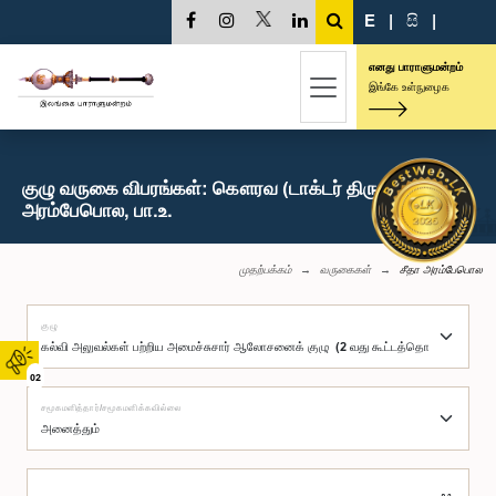
E
|
සි
|
எனது பாராளுமன்றம்
இங்கே உள்நுழைக
குழு வருகை விபரங்கள்: கௌரவ (டாக்டர் திருமதி) சீதா
அரம்பேபொல, பா.உ.
முதற்பக்கம்
வருகைகள்
சீதா அரம்பேபொல
குழு
02
சமூகமளித்தார்/சமூகமளிக்கவில்லை