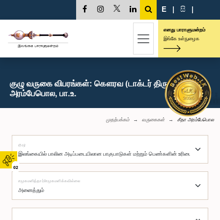
E
|
සි
|
எனது பாராளுமன்றம்
இங்கே உள்நுழைக
குழு வருகை விபரங்கள்: கௌரவ (டாக்டர் திருமதி) சீதா
அரம்பேபொல, பா.உ.
முதற்பக்கம்
வருகைகள்
சீதா அரம்பேபொல
குழு
02
சமூகமளித்தார்/சமூகமளிக்கவில்லை