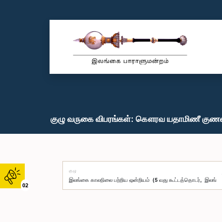
குழு வருகை விபரங்கள்: கௌரவ யதாமிணீ குணவ
குழு
02