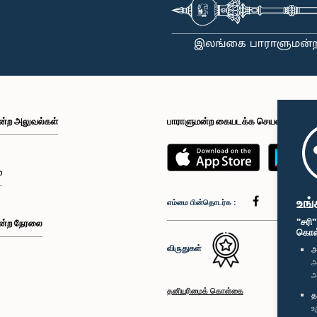
ன்ற அலுவல்கள்
பாராளுமன்ற கையடக்க செயலி
்
உங்
எம்மை பின்தொடர்க :
"சரி
ன்ற நேரலை
கொள்க
விருதுகள்
அ
அ
அ
தனியுரிமைக் கொள்கை
த
உ