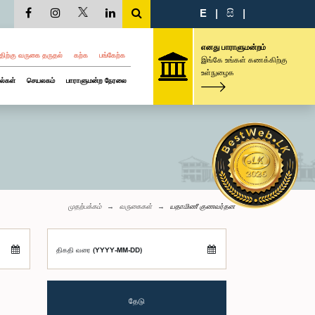
E
|
සි
|
எனது பாராளுமன்றம்
திற்கு வருகை தருதல்
கற்க
பங்கேற்க
இங்கே உங்கள் கணக்கிற்கு
உள்நுழைக
ல்கள்
செயலகம்
பாராளுமன்ற நேரலை
முதற்பக்கம்
வருகைகள்
யதாமிணீ குணவர்தன
திகதி வரை (YYYY-MM-DD)
தேடு