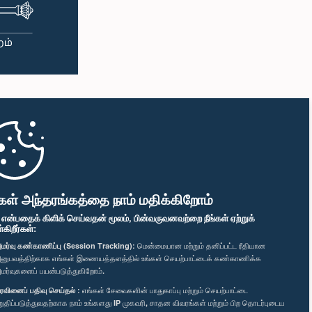
கள் அந்தரங்கத்தை நாம் மதிக்கிறோம்
" என்பதைக் கிளிக் செய்வதன் மூலம், பின்வருவனவற்றை நீங்கள் ஏற்றுக்
ிறீர்கள்:
மர்வு கண்காணிப்பு (Session Tracking):
மென்மையான மற்றும் தனிப்பட்ட ரீதியான
னுபவத்திற்காக எங்கள் இணையத்தளத்தில் உங்கள் செயற்பாட்டைக் கண்காணிக்க
மர்வுகளைப் பயன்படுத்துகிறோம்.
ரவினைப் பதிவு செய்தல் :
எங்கள் சேவைகளின் பாதுகாப்பு மற்றும் செயற்பாட்டை
றுதிப்படுத்துவதற்காக நாம் உங்களது IP முகவரி, சாதன விவரங்கள் மற்றும் பிற தொடர்புடைய