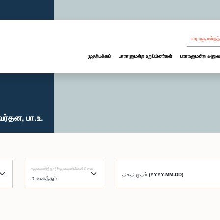
பாராளுமன்றத்
முதற்பக்கம்
பாராளுமன்ற உறுப்பினர்கள்
பாராளுமன்ற அலுவ
ர்தன, பா.உ.
சமூகமளித்தார்/சமூகமளிக்கவில்லை
திகதி முதல் (YYYY-MM-DD)