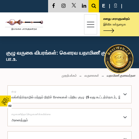
E
|
සි
|
எனது பாராளுமன்றம்
இங்கே உள்நுழைக
குழு வருகை விபரங்கள்: கௌரவ யதாமிணீ குணவர்தன,
பா.உ.
முதற்பக்கம்
வருகைகள்
யதாமிணீ குணவர்தன
குழு
02
சமூகமளித்தார்/சமூகமளிக்கவில்லை