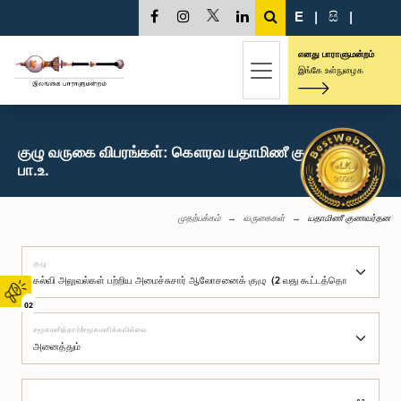
E
|
සි
|
எனது பாராளுமன்றம்
இங்கே உள்நுழைக
குழு வருகை விபரங்கள்: கௌரவ யதாமிணீ குணவர்தன,
பா.உ.
முதற்பக்கம்
வருகைகள்
யதாமிணீ குணவர்தன
குழு
02
சமூகமளித்தார்/சமூகமளிக்கவில்லை