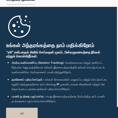
முதற்பக்கம்
பாராளுமன்ற கையடக்க செயலி
உங்கள் அந்தரங்கத்தை நாம் மதிக்கிறோம்
"சரி" என்பதைக் கிளிக் செய்வதன் மூலம், பின்வருவனவற்றை நீங்கள்
ஏற்றுக் கொள்கிறீர்கள்:
அமர்வு கண்காணிப்பு (Session Tracking):
மென்மையான மற்றும் தனிப்பட்ட
ரீதியான அனுபவத்திற்காக எங்கள் இணையத்தளத்தில் உங்கள் செயற்பாட்டைக்
எம்மை பின்தொடர்க :
கண்காணிக்க அமர்வுகளைப் பயன்படுத்துகிறோம்.
தரவினைப் பதிவு செய்தல் :
எங்கள் சேவைகளின் பாதுகாப்பு மற்றும் செயற்பாட்டை
விருதுகள்
உறுதிப்படுத்துவதற்காக நாம் உங்களது IP முகவரி, சாதன விவரங்கள் மற்றும் பிற
தொடர்புடைய தரவை நாங்கள் பதிவு செய்கிறோம்.
பயனர் நடத்தை பகுப்பாய்வு :
எமது இணையத்தளத்தை மேம்படுத்த நாம் பயனர்
தனியுரிமைக் கொள்கை
நடத்தையை பகுப்பாய்வு செய்கிறோம்.
பதிப்புரிமை © இலங்கை பாராளுமன்றம்.
சரி
முழுப்பதிப்புரிமையுடையது.