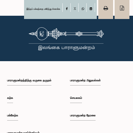
இந்தப் பக்கத்தை பகிர்ந்து கொள்க
Facebook
X
WhatsApp
LinkedIn
பாராளுமன்றத்திற்கு வருகை தருதல்
பாராளுமன்ற அலுவல்கள்
கற்க
செயலகம்
பங்கேற்க
பாராளுமன்ற நேரலை
பாராளுமன்ற உறுப்பினர்கள்