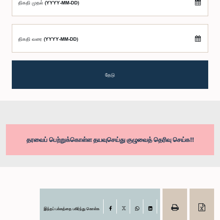
திகதி முதல் (YYYY-MM-DD)
திகதி வரை (YYYY-MM-DD)
தேடு
தரவைப் பெற்றுக்கொள்ள தயவுசெய்து குழுவைத் தெரிவு செய்க!!
இந்தப் பக்கத்தை பகிர்ந்து கொள்க
Facebook
X
WhatsApp
LinkedIn