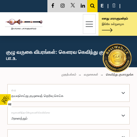
E
|
සි
|
எனது பாராளுமன்றம்
இங்கே உள்நுழைக
குழு வருகை விபரங்கள்: கௌரவ கெவிந்து குமாரதுங்க,
பா.உ.
முதற்பக்கம்
வருகைகள்
கெவிந்து குமாரதுங்க
குழு
02
சமூகமளித்தார்/சமூகமளிக்கவில்லை