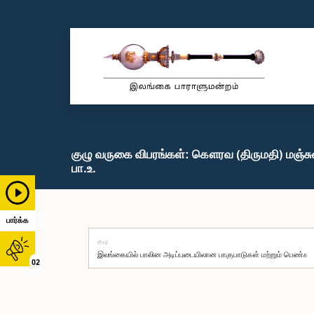
குழு வருகை விபரங்கள்: கௌரவ (திருமதி) மஞ்ச
பா.உ.
பார்க்க
குழு
02