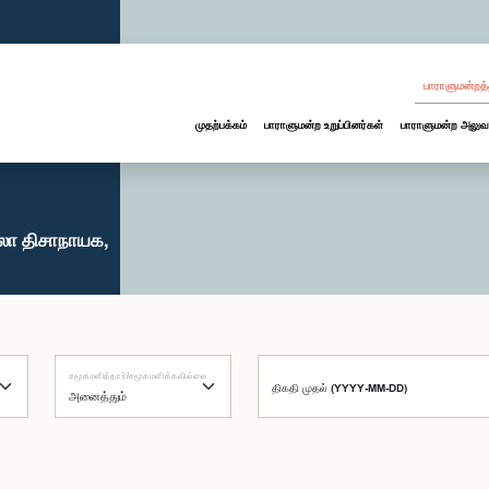
பாராளுமன்றத்
முதற்பக்கம்
பாராளுமன்ற உறுப்பினர்கள்
பாராளுமன்ற அலுவ
ுலா திசாநாயக,
சமூகமளித்தார்/சமூகமளிக்கவில்லை
திகதி முதல் (YYYY-MM-DD)