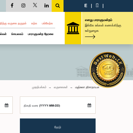
E
|
සි
|
எனது பாராளுமன்றம்
திற்கு வருகை தருதல்
கற்க
பங்கேற்க
இங்கே உங்கள் கணக்கிற்கு
உள்நுழைக
ல்கள்
செயலகம்
பாராளுமன்ற நேரலை
முதற்பக்கம்
வருகைகள்
மஞ்சுலா திசாநாயக
திகதி வரை (YYYY-MM-DD)
தேடு