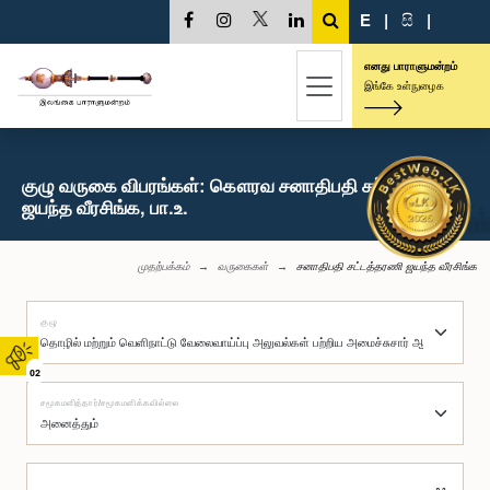
E
|
සි
|
எனது பாராளுமன்றம்
இங்கே உள்நுழைக
குழு வருகை விபரங்கள்: கௌரவ சனாதிபதி சட்டத்தரணி
ஜயந்த வீரசிங்க, பா.உ.
முதற்பக்கம்
வருகைகள்
சனாதிபதி சட்டத்தரணி ஜயந்த வீரசிங்க
குழு
02
சமூகமளித்தார்/சமூகமளிக்கவில்லை