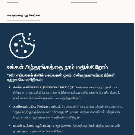
பாராளுமன்ற உறுப்பினர்கள்
முதற்பக்கம்
பாராளுமன்ற கையடக்க செயலி
உங்கள் அந்தரங்கத்தை நாம் மதிக்கிறோம்
"சரி" என்பதைக் கிளிக் செய்வதன் மூலம், பின்வருவனவற்றை நீங்கள்
ஏற்றுக் கொள்கிறீர்கள்:
அமர்வு கண்காணிப்பு (Session Tracking):
மென்மையான மற்றும் தனிப்பட்ட
ரீதியான அனுபவத்திற்காக எங்கள் இணையத்தளத்தில் உங்கள் செயற்பாட்டைக்
எம்மை பின்தொடர்க :
கண்காணிக்க அமர்வுகளைப் பயன்படுத்துகிறோம்.
தரவினைப் பதிவு செய்தல் :
எங்கள் சேவைகளின் பாதுகாப்பு மற்றும் செயற்பாட்டை
விருதுகள்
உறுதிப்படுத்துவதற்காக நாம் உங்களது IP முகவரி, சாதன விவரங்கள் மற்றும் பிற
தொடர்புடைய தரவை நாங்கள் பதிவு செய்கிறோம்.
பயனர் நடத்தை பகுப்பாய்வு :
எமது இணையத்தளத்தை மேம்படுத்த நாம் பயனர்
தனியுரிமைக் கொள்கை
நடத்தையை பகுப்பாய்வு செய்கிறோம்.